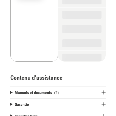
the
spare
parts
Contenu d'assistance
Manuels et documents
(7)
Garantie
Spécifications