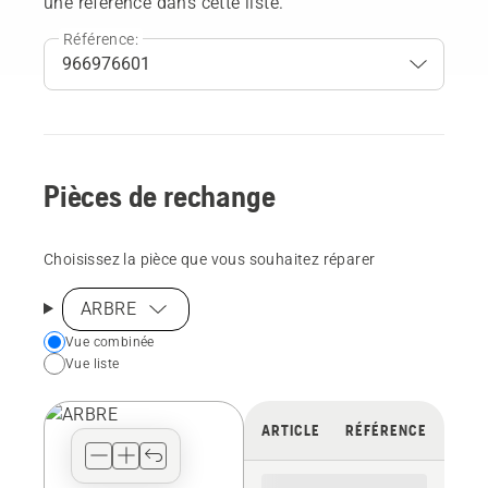
une référence dans cette liste.
Référence:
Pièces de rechange
Choisissez la pièce que vous souhaitez réparer
ARBRE
Choose
Vue combinée
Vue liste
your
preferred
view
ARTICLE
RÉFÉRENCE
type
for