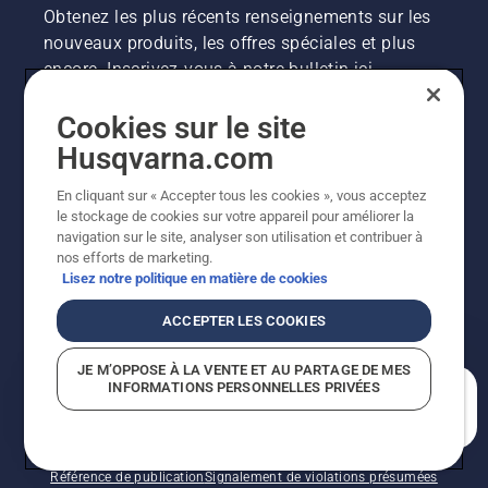
Obtenez les plus récents renseignements sur les
nouveaux produits, les offres spéciales et plus
encore. Inscrivez-vous à notre bulletin ici.
Cookies sur le site
INSCRIPTION À LA NEWSLETTER
Husqvarna.com
En cliquant sur « Accepter tous les cookies », vous acceptez
le stockage de cookies sur votre appareil pour améliorer la
navigation sur le site, analyser son utilisation et contribuer à
nos efforts de marketing.
Lisez notre politique en matière de cookies
ACCEPTER LES COOKIES
©2026 Husqvarna AB (publ.). En raison de
JE M’OPPOSE À LA VENTE ET AU PARTAGE DE MES
l'amélioration continue, le produit peut légèrement
INFORMATIONS PERSONNELLES PRIVÉES
varier par rapport aux images, mais la fonctionnalité de
En quoi pouvons-nous vous aider?
la machine reste inchangée. Tous droits réservés.
Soutien à la clientèle
Politique relative aux témoins
Conditions d’utilisation
Politique de confidentialité
Référence de publication
Signalement de violations présumées