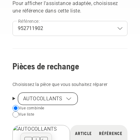
Pour afficher l'assistance adaptée, choisissez
une référence dans cette liste.
Référence:
Pièces de rechange
Choisissez la pièce que vous souhaitez réparer
AUTOCOLLANTS
Choose
Vue combinée
Vue liste
your
preferred
view
ARTICLE
RÉFÉRENCE
type