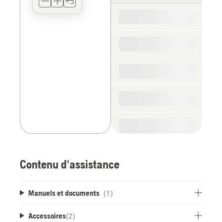
for
the
spare
parts
Contenu d'assistance
Manuels et documents
(1)
Accessoires
(
2
)