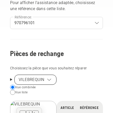
Pour afficher l'assistance adaptée, choisissez
une référence dans cette liste.
Référence:
Pièces de rechange
Choisissez la pièce que vous souhaitez réparer
VILEBREQUIN
Choose
Vue combinée
Vue liste
your
preferred
view
ARTICLE
RÉFÉRENCE
type