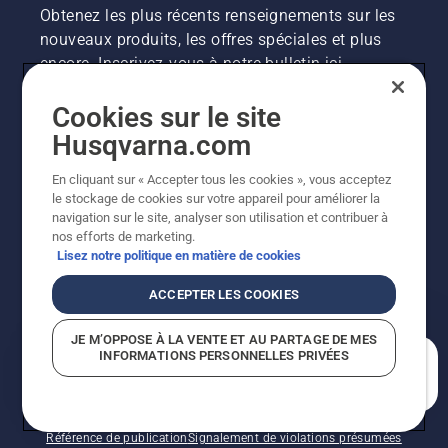
Obtenez les plus récents renseignements sur les
nouveaux produits, les offres spéciales et plus
encore. Inscrivez-vous à notre bulletin ici.
Cookies sur le site
INSCRIPTION À LA NEWSLETTER
Husqvarna.com
En cliquant sur « Accepter tous les cookies », vous acceptez
le stockage de cookies sur votre appareil pour améliorer la
navigation sur le site, analyser son utilisation et contribuer à
nos efforts de marketing.
Lisez notre politique en matière de cookies
ACCEPTER LES COOKIES
©2026 Husqvarna AB (publ.). En raison de
JE M’OPPOSE À LA VENTE ET AU PARTAGE DE MES
l'amélioration continue, le produit peut légèrement
INFORMATIONS PERSONNELLES PRIVÉES
varier par rapport aux images, mais la fonctionnalité de
En quoi pouvons-nous vous aider?
la machine reste inchangée. Tous droits réservés.
Soutien à la clientèle
Politique relative aux témoins
Conditions d’utilisation
Politique de confidentialité
Référence de publication
Signalement de violations présumées