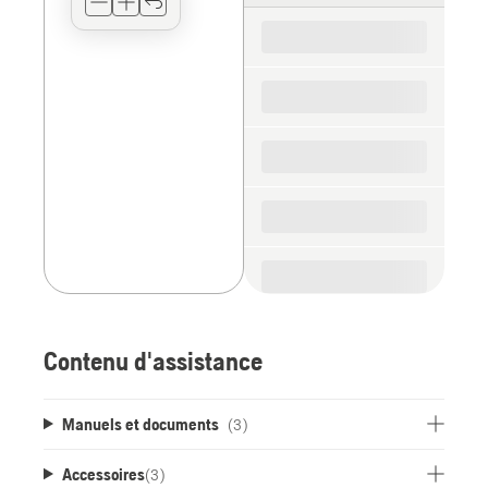
for
the
spare
parts
Contenu d'assistance
Manuels et documents
(3)
Accessoires
(
3
)