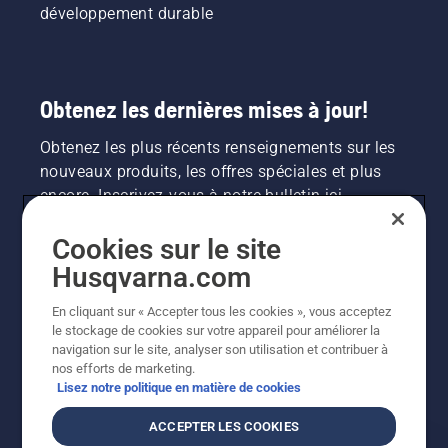
développement durable
Obtenez les dernières mises à jour!
Obtenez les plus récents renseignements sur les
nouveaux produits, les offres spéciales et plus
encore. Inscrivez-vous à notre bulletin ici.
Cookies sur le site
INSCRIPTION À LA NEWSLETTER
Husqvarna.com
En cliquant sur « Accepter tous les cookies », vous acceptez
le stockage de cookies sur votre appareil pour améliorer la
navigation sur le site, analyser son utilisation et contribuer à
nos efforts de marketing.
Lisez notre politique en matière de cookies
ACCEPTER LES COOKIES