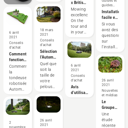
Guides et
des
x British
guides
accessoires
Masters
Mowing
pratiques
Installation
de
& DP
excellence.
facile et
tondeuse
World
On the
assistance
Si vous
à gazon à
Tour
tour and
pour les
avez des
18 mars
rayon de
in your
6 avril
robots-
2021
questions
braquage
2021
garden.
tondeuses
Conseils
sur
nul et
Conseils
d’achat
Automower
l’installation
d’achat
autoporté
Sélectionnez
de votre
Comment
l’Automower®
robot-
fonctionnent
approprié
Quel que
tondeuse
les
6 avril
Comment
soit la
AutomowerM
2021
robots-
la
taille de
cette
Conseils
tondeuses
tondeuse
d’achat
26 avril
votre
page
Automower?
robotisée
2021
Avis
pelouse
vous
AutomowerMD
Nouvelles
d’utilisateurs
ou
apporte
vous
et médias
du robot-
l’aménagement
les
offre-t-
Le
tondeuse
de votre
réponses
elle une
Groupe
Automower®
jardin, il
dont
pelouse
Husqvarna
Une
y a un
vous
parfaite?
salue les
étude
26 avril
modèle
avez
2
AutomowerMD
nouvelles
2021
récente
d’AutomowerMD
besoin.
novembre