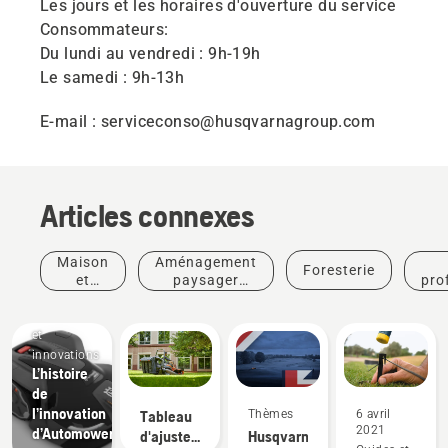
Les jours et les horaires d'ouverture du service
Consommateurs:
Du lundi au vendredi : 9h-19h
Le samedi : 9h-13h
E-mail : serviceconso@husqvarnagroup.com
Articles connexes
Maison
Aménagement
Foresterie
et
paysager
pro
jardin
commercial
de
Produits
et
innovations
L’histoire
de
l’innovation
Tableau
Thèmes
6 avril
2021
d’AutomowerMD.
d'ajustement
Husqvarna