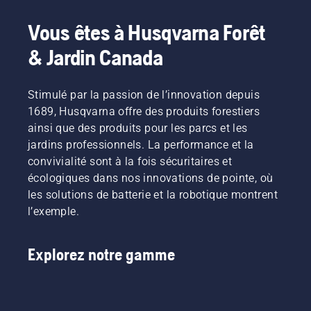
robots-
robots-
535
tondeuses.
tondeuses
AWD.
Vous êtes à Husqvarna Forêt
Les
du
robots-
groupe
& Jardin Canada
tondeuses
Husqvarna
Husqvarna
ont
ont
obtenu
Stimulé par la passion de l’innovation depuis
connu
de bons
1689, Husqvarna offre des produits forestiers
du
résultats
succès
ainsi que des produits pour les parcs et les
lors du
dans les
test, car
jardins professionnels. La performance et la
tests,
ils sont
convivialité sont à la fois sécuritaires et
car ils
toutes
écologiques dans nos innovations de pointe, où
sont
équipés,
les solutions de batterie et la robotique montrent
tous
entre
équipés
l’exemple.
autres
de lames
caractéristiq
pivotantes
de
Explorez notre gamme
légères
sécurité,
(de 3 g),
de lames
entre
pivotantes
autres
légères
caractéristiques
(3 g). Le