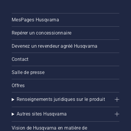
de
Groupe
sécurité.
Husqvarna
Husqvarna
salue les
MesPages Husqvarna
se réjouit
recherches
de la
sur le
Repérer un concessionnaire
recherche
sujet et
sur le
attend
sujet et
avec
Devenez un revendeur agréé Husqvarna
est
impatience
impatiente
la
Contact
de
prochaine
connaître
étude de
Salle de presse
les
la Dre
prochains
Rasmussen.
Offres
résultats
de
recherche
Renseignements juridiques sur le produit
de
Mme Rasmussen.
Autres sites Husqvarna
Vision de Husqvarna en matière de