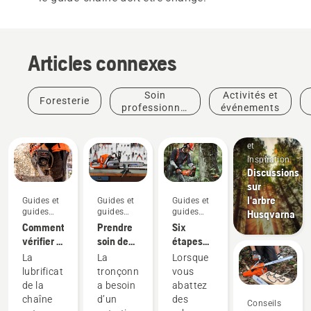
Articles connexes
Soin
Activités et
Foresterie
professionnel
événements
des arbres
Histoires
et
inspiration
Discussions
sur
l'arbre
Guides et
Guides et
Guides et
guides
guides
guides
Husqvarna
pratiques
pratiques
pratiques
Comment
Prendre
Six
Produits
vérifier si
soin de
étapes
et
la
votre
pour
innovations
La
La
Lorsque
lubrification
équipement
Les
réussir
lubrification
tronçonneuse
vous
de la
de coupe
nouvelles
l’abattage
Produits
de la
a besoin
abattez
chaîne
scies à
d’un
et
chaîne
d’un
des
Conseils
fonctionne
chaîne
arbre