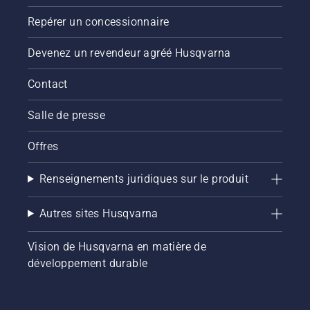
Faites
Repérer un concessionnaire
tourner
le
Devenez un revendeur agréé Husqvarna
moteur
de la
tronçonneuse
Contact
à
quelques
Salle de presse
centimètres
du tronc
Offres
d’un
arbre.
Renseignements juridiques sur le produit
L’huile
sur le
coffre
Autres sites Husqvarna
indique
que le
Vision de Husqvarna en matière de
dispositif
développement durable
de
lubrification
fonctionne.