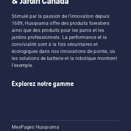
& Jardin Canada
types de
produits
lubrification
filtres à
conçus
de
air :
pour les
chaîne
Stimulé par la passion de l’innovation depuis
standard,
professionnels
de
1689, Husqvarna offre des produits forestiers
pour les
et par
tronçonneuse
ainsi que des produits pour les parcs et les
conditions
des
fonctionne
normales,
jardins professionnels. La performance et la
professionnels.
correctement.
hivernal,
Découvrez
Vérifiez
convivialité sont à la fois sécuritaires et
pour les
chacun
d’abord
écologiques dans nos innovations de pointe, où
températures
des
votre
les solutions de batterie et la robotique montrent
autour
ambassadeurs
niveau
l’exemple.
du point
de notre
d’huile.
de
marque
Démarrez
congélation
ci-
votre
Explorez notre gamme
et en
dessous.
tronçonneuse
dessous;
et
et en
assurez-
feutre,
vous que
pour les
le frein
conditions
de
poussiéreuses
chaîne
et
est
MesPages Husqvarna
sèches.
désactivé.