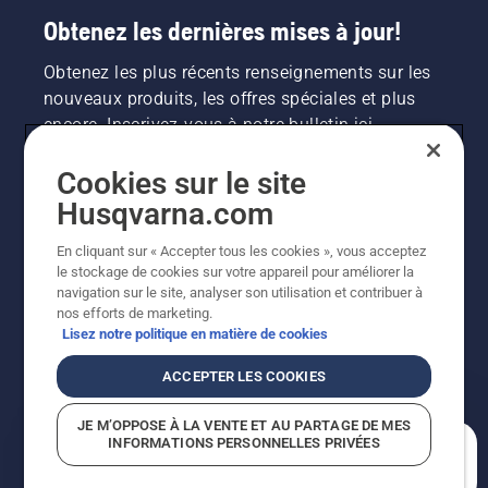
Obtenez les dernières mises à jour!
Obtenez les plus récents renseignements sur les
nouveaux produits, les offres spéciales et plus
encore. Inscrivez-vous à notre bulletin ici.
Cookies sur le site
INSCRIPTION À LA NEWSLETTER
Husqvarna.com
En cliquant sur « Accepter tous les cookies », vous acceptez
le stockage de cookies sur votre appareil pour améliorer la
navigation sur le site, analyser son utilisation et contribuer à
nos efforts de marketing.
Lisez notre politique en matière de cookies
ACCEPTER LES COOKIES
©2026 Husqvarna AB (publ.). En raison de
JE M’OPPOSE À LA VENTE ET AU PARTAGE DE MES
l'amélioration continue, le produit peut légèrement
INFORMATIONS PERSONNELLES PRIVÉES
varier par rapport aux images, mais la fonctionnalité de
En quoi pouvons-nous vous aider?
la machine reste inchangée. Tous droits réservés.