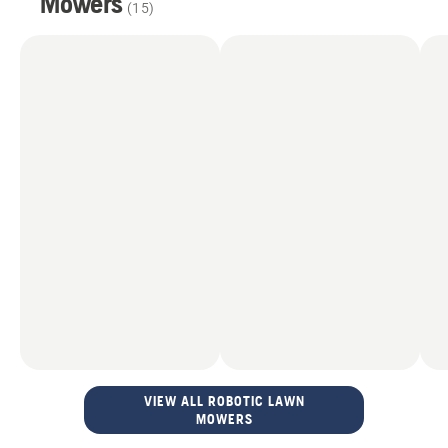
Mowers
Tracteurs à gazon
(
15
)
Tondeuses autotractées commerciales
Tondeuses autoportées
VIEW ALL ROBOTIC LAWN
MOWERS