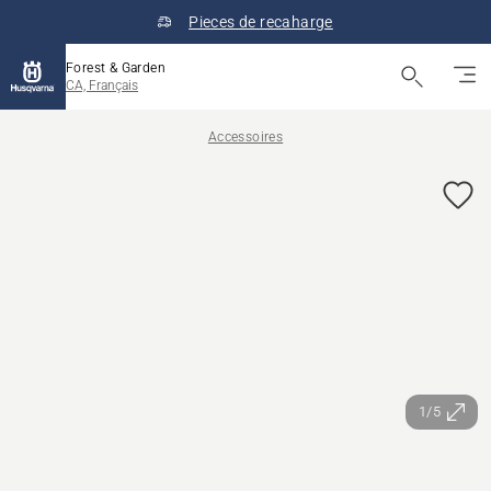
Pieces de recaharge
Forest & Garden
CA, Français
Accessoires
1/5