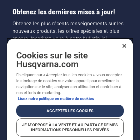
Obtenez les dernières mises à jour!
Obtenez les plus récents renseignements sur les
nouveaux produits, les offres spéciales et plus
encore. Inscrivez-vous à notre bulletin ici.
Cookies sur le site
INSCRIPTION À LA NEWSLETTER
Husqvarna.com
En cliquant sur « Accepter tous les cookies », vous acceptez
le stockage de cookies sur votre appareil pour améliorer la
navigation sur le site, analyser son utilisation et contribuer à
nos efforts de marketing.
Lisez notre politique en matière de cookies
ACCEPTER LES COOKIES
©2026 Husqvarna AB (publ.). En raison de
JE M’OPPOSE À LA VENTE ET AU PARTAGE DE MES
l'amélioration continue, le produit peut légèrement
INFORMATIONS PERSONNELLES PRIVÉES
varier par rapport aux images, mais la fonctionnalité de