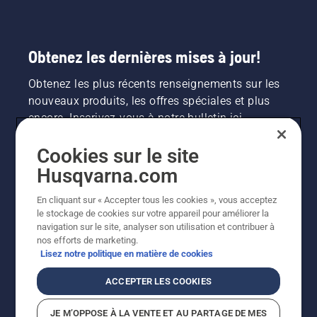
Obtenez les dernières mises à jour!
Obtenez les plus récents renseignements sur les
nouveaux produits, les offres spéciales et plus
encore. Inscrivez-vous à notre bulletin ici.
Cookies sur le site
INSCRIPTION À LA NEWSLETTER
Husqvarna.com
En cliquant sur « Accepter tous les cookies », vous acceptez
le stockage de cookies sur votre appareil pour améliorer la
navigation sur le site, analyser son utilisation et contribuer à
nos efforts de marketing.
Lisez notre politique en matière de cookies
ACCEPTER LES COOKIES
©2026 Husqvarna AB (publ.). En raison de
JE M’OPPOSE À LA VENTE ET AU PARTAGE DE MES