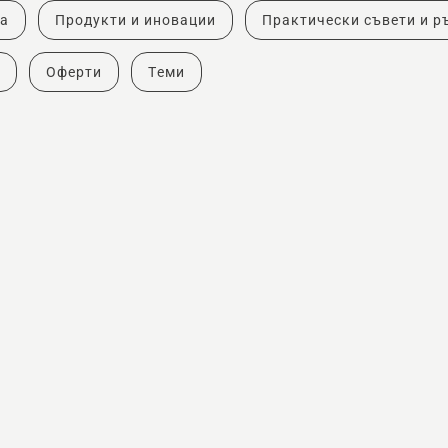
ка
Продукти и иновации
Практически съвети и р
Оферти
Теми