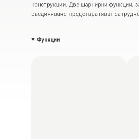
конструкции. Две шарнирни функции, з
съединяване, предотвратяват затрудне
аксесоарите в корпуса, макарата на м
работата ефективна. Металната помпа
Функции
устойчивост. Включени са две дюзи и е