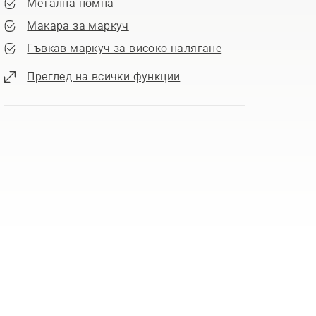
Метална помпа
Макара за маркуч
Гъвкав маркуч за високо налягане
Преглед на всички функции