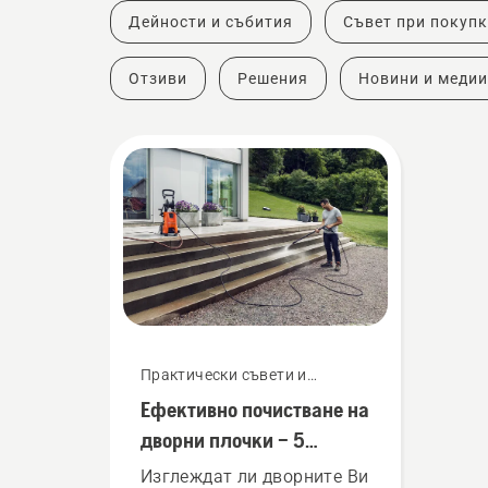
Дейности и събития
Съвет при покуп
Отзиви
Решения
Новини и медии
Практически съвети и
ръководства
Ефективно почистване на
дворни плочки – 5
метода
Изглеждат ли дворните Ви