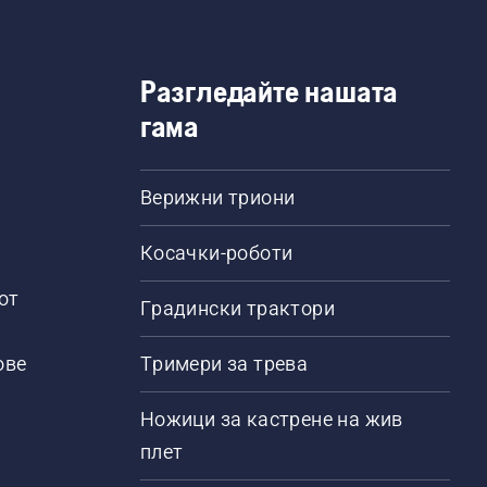
Разгледайте нашата
гама
Верижни триони
Косачки-роботи
от
Градински трактори
ове
Тримери за трева
Ножици за кастрене на жив
плет