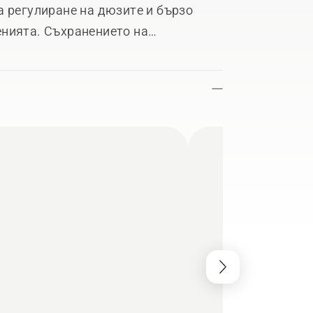
а регулиране на дюзите и бързо
нията. Съхранението на
аркуча и захранващия кабел правят
 осигурява висока, надеждна
дин пулверизатор за пяна.