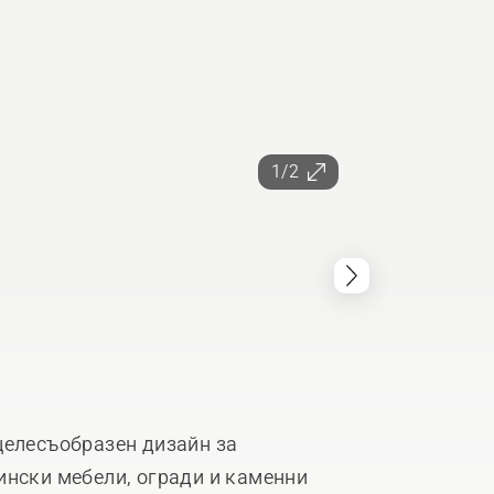
1/2
целесъобразен дизайн за
ински мебели, огради и каменни