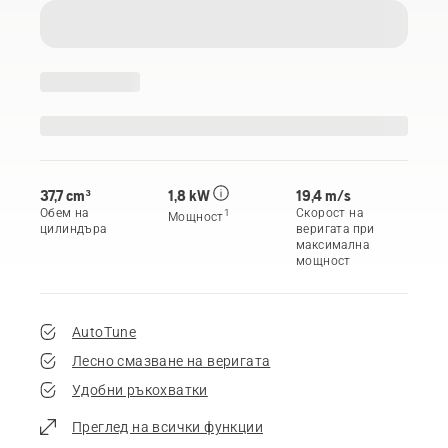
37,7 cm³
1,8 kW
19,4 m/s
Обем на
Скорост на
1
Мощност
цилиндъра
веригата при
максимална
мощност
AutoTune
Лесно смазване на веригата
Удобни ръкохватки
Преглед на всички функции