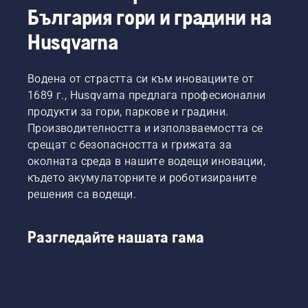
Ето как
тип
България гори и градини на
трион
работи.
верижен
за
трион.
Husqvarna
работа.
Водена от страстта си към иновациите от
1689 г., Husqvarna предлага професионални
продукти за гори, паркове и градини.
Производителността и използваемостта се
срещат с безопасността и грижата за
околната среда в нашите водещи иновации,
където акумулаторните и роботизираните
решения са водещи.
Разгледайте нашата гама