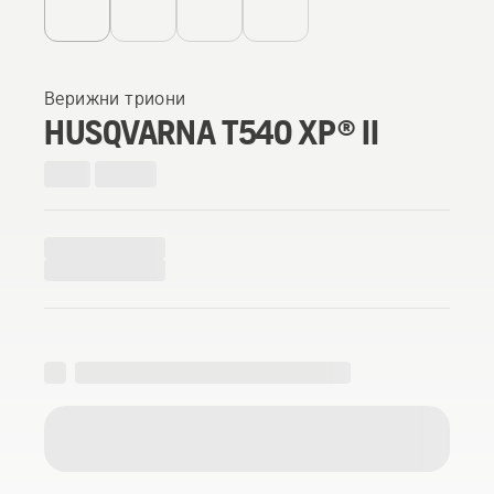
Верижни триони
HUSQVARNA T540 XP® II