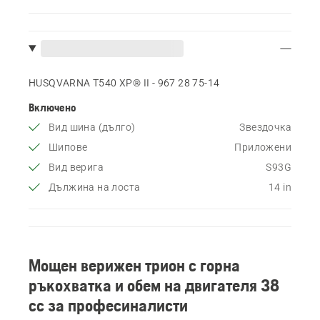
HUSQVARNA T540 XP® II - 967 28 75‑14
Включено
Вид шина (дълго)
Звездочка
Шипове
Приложени
Вид верига
S93G
Дължина на лоста
14 in
Мощен верижен трион с горна
ръкохватка и обем на двигателя 38
cc за професиналисти