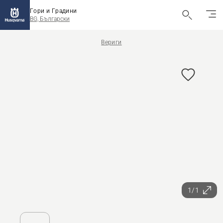
Гори и Градини
BG, Български
Вериги
1/1