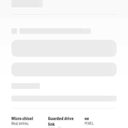
Micro chisel
Guarded drive
не
Вид резец
link
PIXEL