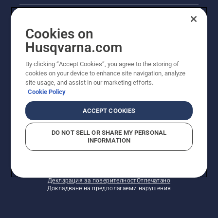
двигателя
Правна продуктова информация
на
верижния
Cookies on
трион
Други сайтове на Husqvarna
Husqvarna.com
на
няколко
By clicking “Accept Cookies”, you agree to the storing of
сантиметра
cookies on your device to enhance site navigation, analyze
от
site usage, and assist in our marketing efforts.
ствола
Cookie Policy
на
дадено
ACCEPT COOKIES
дърво.
Маслото
DO NOT SELL OR SHARE MY PERSONAL
на
INFORMATION
© Husqvarna AB (публ). Всички права запазени.
ствола
Показаните цени са препоръчителните цени на
показва,
дребно.
че
Политика за "бисквитки"
Условия за ползване
системата
Декларация за поверителност
Отпечатано
за
Докладване на предполагаеми нарушения
смазване
работи.