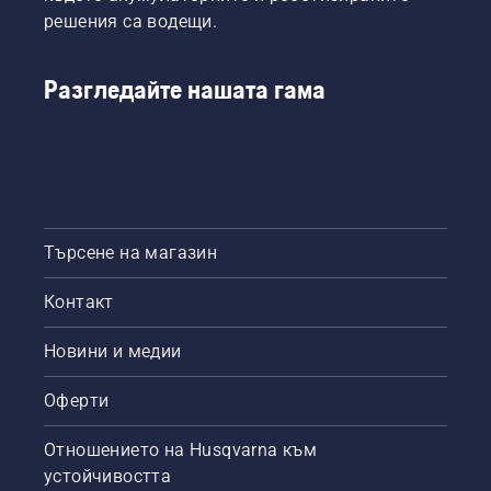
е
на
често.
решения са водещи.
Вашата
веригата
производителност
на
да стане
верижния
Разгледайте нашата гама
възможно
трион
най-
работи
висока.
правилно.
Първо,
проверете
нивото
на
маслото.
Търсене на магазин
Стартирайте
верижния
Контакт
трион и
се
Новини и медии
уверете,
че
Оферти
верижната
спирачка
е
Отношението на Husqvarna към
изключена.
устойчивостта
Запалете