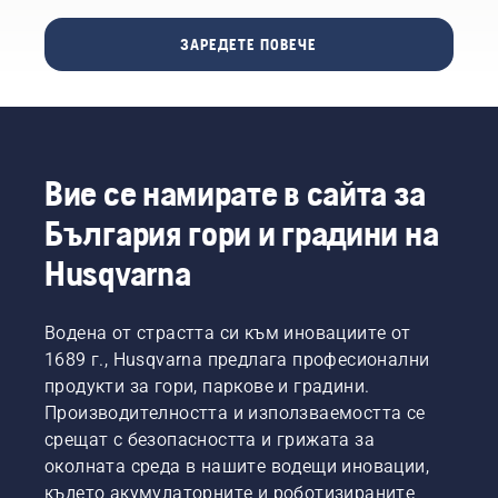
трион
където е
триене.
зареждане
Husqvarna
започнало
Това
с
ЗАРЕДЕТЕ ПОВЕЧЕ
– и по
всичко
удължава
гориво.
този
– в
експлоатационния
ЗАБЕЛЕЖКА!
начин
Husqvarna,
живот
Всяка
да се
Швеция.
на
нова
увеличи
Може да
шината
верига
Вашата
се
и на
за
Вие се намирате в сайта за
производителност.
чудите
веригата.
трион
Ето как
защо. Е,
Следвайте
има
България гори и градини на
работи.
историята
инструкциите
период
всъщност
в този
Husqvarna
на
започва
кратък
разработван
от края.
видеоклип,
по
Основната
за да
време
Водена от страстта си към иновациите от
задача
научите
на
1689 г., Husqvarna предлага професионални
на
как да
който
продукти за гори, паркове и градини.
всички
проверите
обтягането
Производителността и използваемостта се
наши
дали
трябва
срещат с безопасността и грижата за
изследвания
системата
да се
и
за
проверява
околната среда в нашите водещи иновации,
разработки
смазване
по-
където акумулаторните и роботизираните