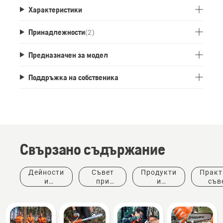
Характеристики
Принадлежности
(
2
)
Предназначен за модел
Поддръжка на собственика
Свързано съдържание
Дейности
Съвет
Продукти
Практ
и
при
и
съв
събития
покупка
иновации
ръков