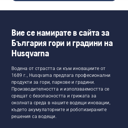
Ви
ръчни
които
позволява
продукти
да
да
в
осигурите
работите
Husqvarna.
техния
по-
по-
дълго
Вие се намирате в сайта за
дълъг
без
експлоатационен
България гори и градини на
почивки.
живот.
Husqvarna
Водена от страстта си към иновациите от
1689 г., Husqvarna предлага професионални
продукти за гори, паркове и градини.
Производителността и използваемостта се
срещат с безопасността и грижата за
околната среда в нашите водещи иновации,
където акумулаторните и роботизираните
решения са водещи.