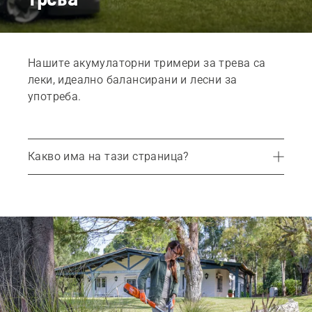
Нашите акумулаторни тримери за трева са
леки, идеално балансирани и лесни за
употреба.
Какво има на тази страница?
Препоръчителни продукти
Услуги
Части и принадлежности
Свържете се с Вашия местен дилър