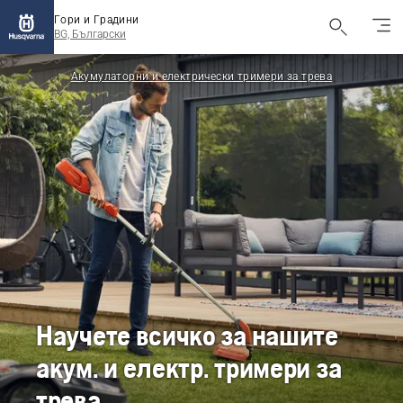
Гори и Градини
BG, Български
Акумулаторни и електрически тримери за трева
Научете всичко за нашите
акум. и електр. тримери за
трева