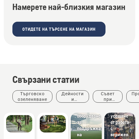
Намерете най-близкия магазин
ОТИДЕТЕ НА ТЪРСЕНЕ НА МАГАЗИН
Свързани статии
Спортни
Търговско
Дейности
Съвет
Пр
клубове
озеленяване
и
при
Косачки
Изпитайте
събития
покупка
ин
и
уникалното
оборудване
усещане
за
от работа
поддръжка
с
на
верижен