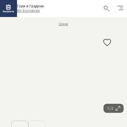
Гори и Градини
BG, Български
Шини
1/2