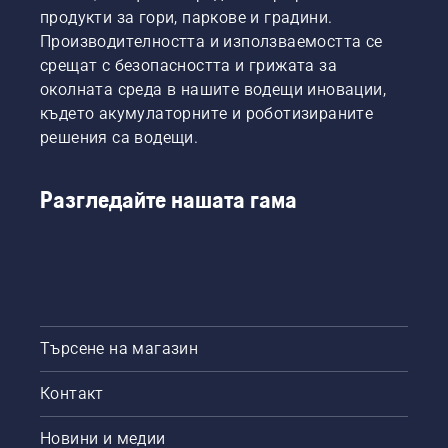
продукти за гори, паркове и градини.
на
верижния
Производителността и използваемостта се
трион
срещат с безопасността и грижата за
работи
околната среда в нашите водещи иновации,
правилно.
където акумулаторните и роботизираните
Първо,
решения са водещи.
проверете
нивото
на
Разгледайте нашата гама
маслото.
Стартирайте
верижния
трион и
се
уверете,
че
верижната
Търсене на магазин
спирачка
е
Контакт
изключена.
Запалете
двигателя
Новини и медии