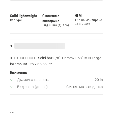
Solid lightweight
Сменяема
HLM
Bar type
звездочка
Тип на монтиране
на шината
Вид шина (дълго)
X-TOUGH LIGHT Solid bar 3/8" 1.5mm/.058" RSN Large
bar mount - 599 65 66‑72
Включено
Дължина на лоста
20 in
Вид шина (дълго)
Сменяема звездочка