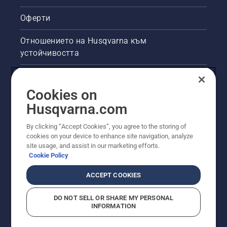
на
верижния
Оферти
трион
на
Отношението на Husqvarna към
няколко
устойчивостта
сантиметра
от
ствола
Правна продуктова информация
на
Cookies on
дадено
Други сайтове на Husqvarna
Husqvarna.com
дърво.
Маслото
на
By clicking “Accept Cookies”, you agree to the storing of
ствола
cookies on your device to enhance site navigation, analyze
site usage, and assist in our marketing efforts.
показва,
Cookie Policy
че
системата
ACCEPT COOKIES
за
смазване
работи.
DO NOT SELL OR SHARE MY PERSONAL
INFORMATION
© Husqvarna AB (публ). Всички права запазени.
Показаните цени са препоръчителните цени на