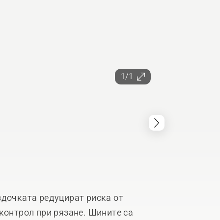
1/1
здочката редуцират риска от
контрол при рязане. Шините са