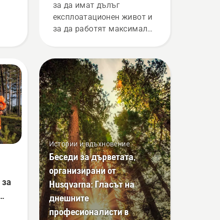
за да имат дълъг
експлоатационен живот и
за да работят максимално
ли
добре. Представяме Ви
ко
ръководство за
а
поддръжката, която
можете да извършвате
сами.
Истории и вдъхновение
Беседи за дърветата,
организирани от
 за
Husqvarna: Гласът на
днешните
лни
професионалисти в