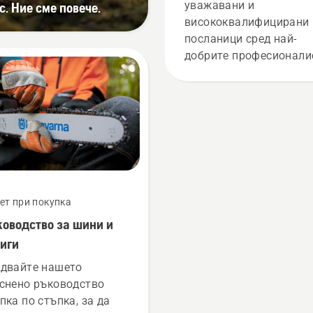
потребители
уважавани и
c. Ние сме повече.
висококвалифицирани
посланици сред най-
добрите професионали
в тяхната страна в
областта на горското
стопанство и
поддържането на парк
в света. Те са нашият 
за помощ. Те са и наш
най-взискателни
потребители.
ет при покупка
оводство за шини и
иги
двайте нашето
снено ръководство
пка по стъпка, за да