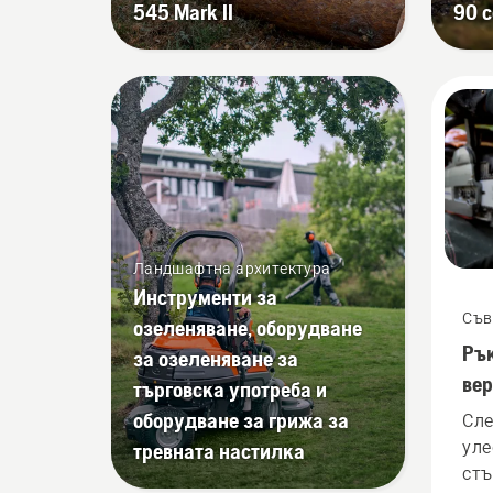
545 Mark II
90 c
уверете, че верижната
спирачка е изключена.
Запалете двигателя на
верижния трион на
няколко сантиметра от
ствола на дадено дърво.
Маслото на ствола
показва, че системата за
смазване работи.
Ландшафтна архитектура
Инструменти за
Съв
озеленяване, оборудване
Рък
за озеленяване за
вер
търговска употреба и
оборудване за грижа за
Сле
уле
тревната настилка
стъ