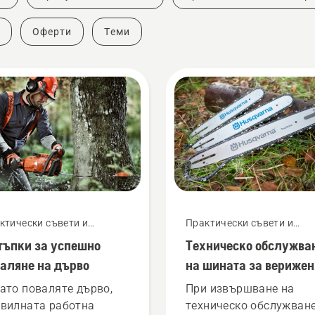
Оферти
Теми
ктически съвети и
Практически съвети и
оводства
ръководства
тъпки за успешно
Техническо обслужва
аляне на дърво
на шината за верижен
трион
ато поваляте дървo,
При извършване на
вилната работна
техническо обслужване