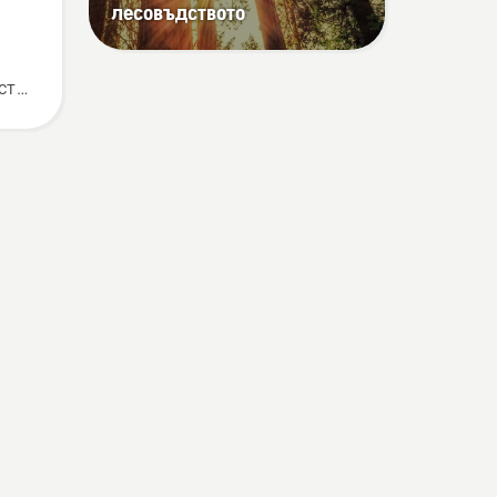
лесовъдството
сти
ове
екип
ите