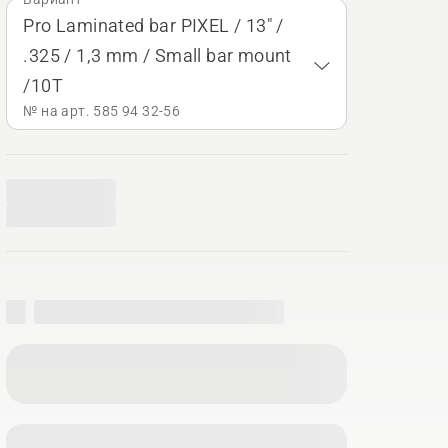
Pro Laminated bar PIXEL / 13" /
.325 / 1,3 mm / Small bar mount
/10T
№ на арт. 585 94 32‑56