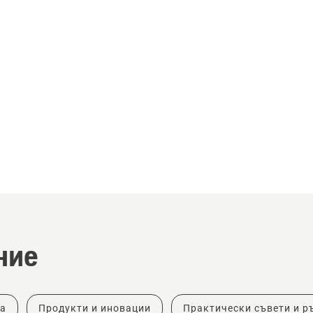
ние
ка
Продукти и иновации
Практически съвети и р