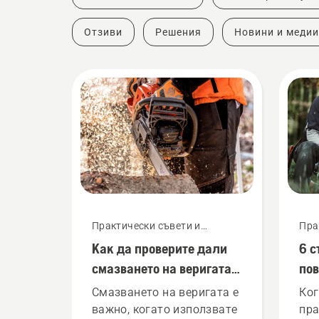
Отзиви
Решения
Новини и медии
Практически съвети и
Пра
ръководства
рък
Как да проверите дали
6 с
смазването на веригата
пов
на Вашия верижен трион
Смазването на веригата е
Ког
работи
важно, когато използвате
пра