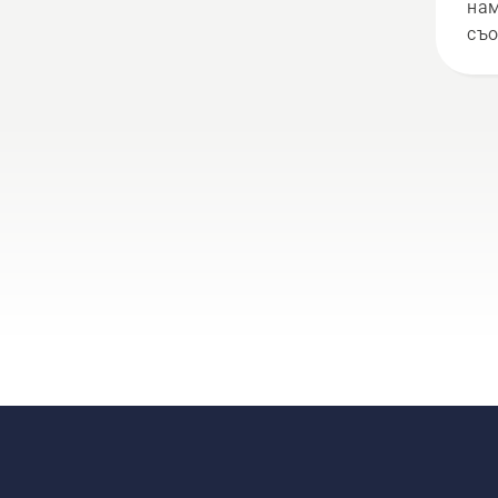
нам
съо
вер