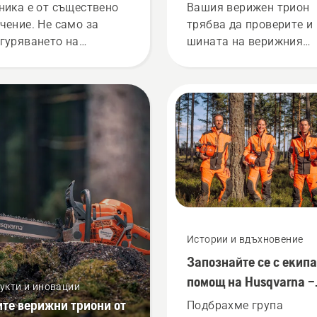
ника е от съществено
Вашия верижен трион
чение. Не само за
трябва да проверите и
гуряването на
шината на верижния
опасна работа среда,
трион, за да видите да
също и за по-голямата
се нуждае от техничес
ктивност по време на
обслужване, или трябв
ота.
да бъде сменена.
Истории и вдъхновение
Запознайте се с екипа
помощ на Husqvarna –
укти и иновации
нашите най-взискате
ите верижни триони от
Подбрахме група