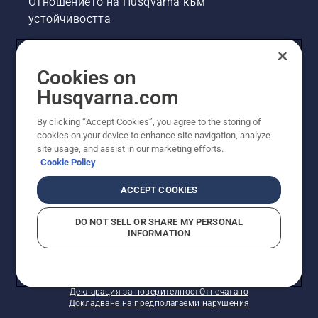
Отношението на Husqvarna към
устойчивостта
Правна продуктова информация
Cookies on
Други сайтове на Husqvarna
Husqvarna.com
By clicking “Accept Cookies”, you agree to the storing of
cookies on your device to enhance site navigation, analyze
site usage, and assist in our marketing efforts.
Cookie Policy
ACCEPT COOKIES
DO NOT SELL OR SHARE MY PERSONAL
INFORMATION
© Husqvarna AB (публ). Всички права запазени.
Показаните цени са препоръчителните цени на
дребно.
Политика за "бисквитки"
Условия за ползване
Декларация за поверителност
Отпечатано
Докладване на предполагаеми нарушения