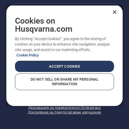
Правна продуктова информация
Cookies on
Други сайтове на Husqvarna
Husqvarna.com
By clicking “Accept Cookies”, you agree to the storing of
cookies on your device to enhance site navigation, analyze
site usage, and assist in our marketing efforts.
Cookie Policy
ACCEPT COOKIES
DO NOT SELL OR SHARE MY PERSONAL
INFORMATION
© Husqvarna AB (публ). Всички права запазени.
Показаните цени са препоръчителните цени на
дребно.
Политика за "бисквитки"
Условия за ползване
Декларация за поверителност
Отпечатано
Докладване на предполагаеми нарушения