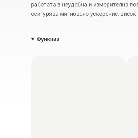
работата в неудобна и изморителна по
осигурява мигновено ускорение, висок
икономичен разход на гориво.
Функции