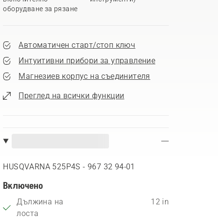
оборудване за рязане
Автоматичен старт/стоп ключ
Интуитивни прибори за управление
Магнезиев корпус на съединителя
Преглед на всички функции
HUSQVARNA 525P4S - 967 32 94‑01
Включено
Дължина на
12 in
лоста