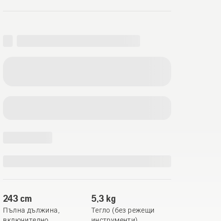
243 cm
5,3 kg
Пълна дължина,
Тегло (без режещи
включително
инструменти)