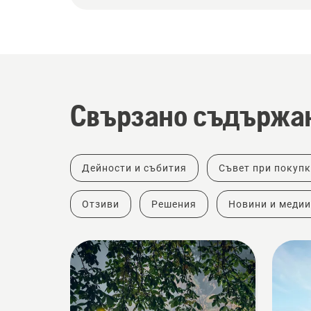
Свързано съдържа
Дейности и събития
Съвет при покуп
Отзиви
Решения
Новини и медии