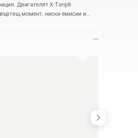
зиция. Двигателят X-Torq®
 въртящ момент, ниски емисии и