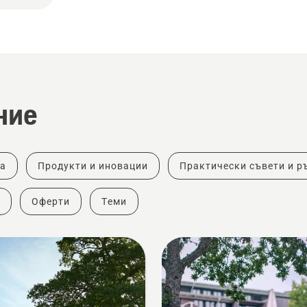
ние
ка
Продукти и иновации
Практически съвети и р
Оферти
Теми