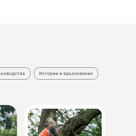
ъководства
Истории и вдъхновение