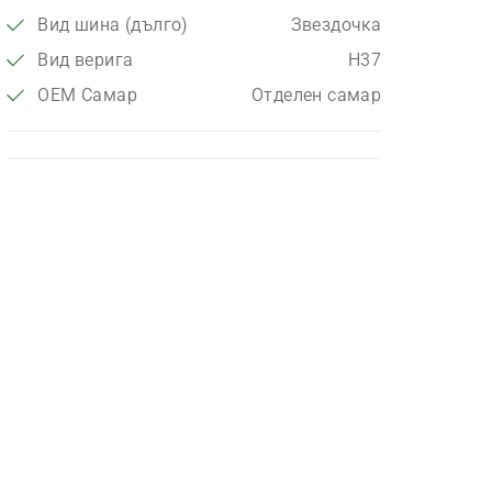
Вид шина (дълго)
Звездочка
Вид верига
H37
OEM Самар
Отделен самар