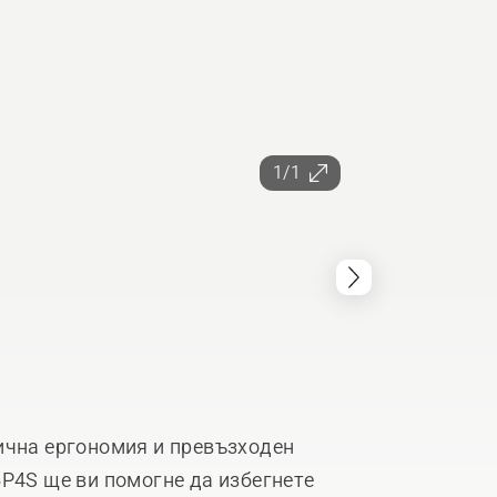
1/1
ична ергономия и превъзходен
5P4S ще ви помогне да избегнете