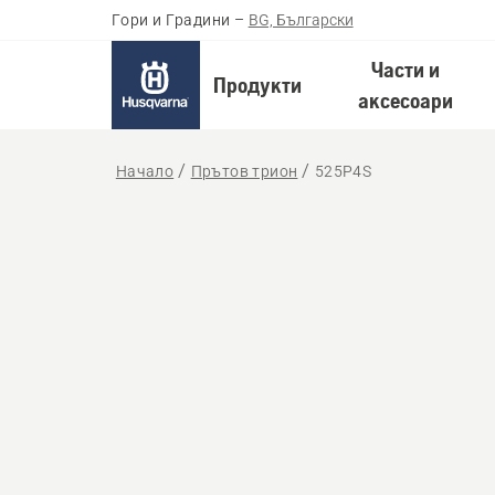
Гори и Градини
–
BG, Български
Части и
Продукти
аксесоари
Начало
Прътов трион
525P4S