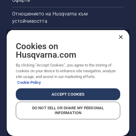
Оферти
Отношението на Husqvarna към
устойчивостта
Правна продуктова информация
Cookies on
Други сайтове на Husqvarna
Husqvarna.com
By clicking “Accept Cookies”, you agree to the storing of
cookies on your device to enhance site navigation, analyze
site usage, and assist in our marketing efforts.
Cookie Policy
ACCEPT COOKIES
DO NOT SELL OR SHARE MY PERSONAL
INFORMATION
© Husqvarna AB (публ). Всички права запазени.
Показаните цени са препоръчителните цени на
дребно.
Политика за "бисквитки"
Условия за ползване