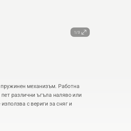
1/3
 пружинен механизъм. Работна
 пет различни ъгъла наляво или
 използва с вериги за сняг и