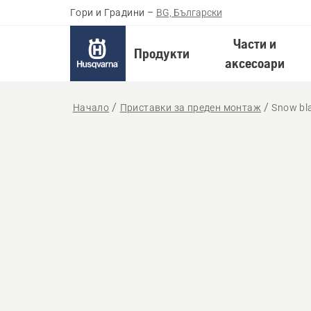
Гори и Градини
–
BG, Български
Части и
Продукти
аксесоари
Начало
Приставки за преден монтаж
Snow bl