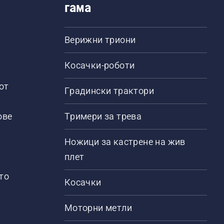
гама
Верижни триони
Косачки-роботи
от
Градински трактори
ове
Тримери за трева
Ножици за кастрене на жив
плет
то
Косачки
Моторни метли