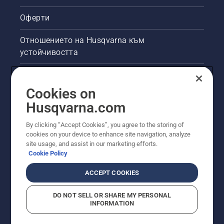
Оферти
Отношението на Husqvarna към
устойчивостта
Правна продуктова информация
Cookies on
Други сайтове на Husqvarna
Husqvarna.com
By clicking “Accept Cookies”, you agree to the storing of
cookies on your device to enhance site navigation, analyze
site usage, and assist in our marketing efforts.
Cookie Policy
ACCEPT COOKIES
DO NOT SELL OR SHARE MY PERSONAL
INFORMATION
© Husqvarna AB (публ). Всички права запазени.
Показаните цени са препоръчителните цени на