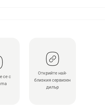
Открийте най-
 се с
близкия сервизен
rna
дилър