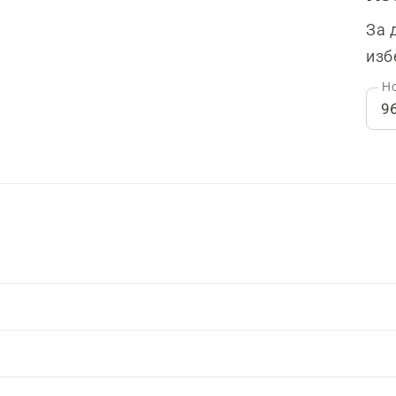
За 
изб
Но