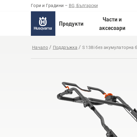
Гори и Градини
–
BG, Български
Части и
Продукти
аксесоари
Начало
Поддръжка
S 138i без акумулаторна 