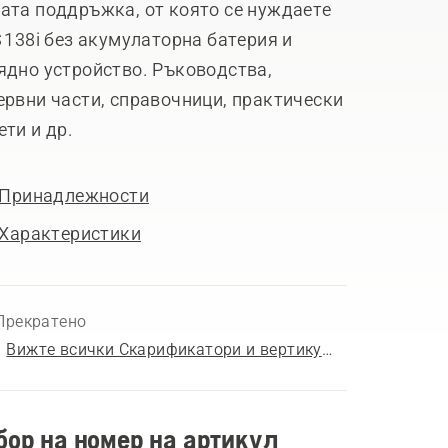
ата поддръжка, от която се нуждаете
S 138i без акумулаторна батерия и
ядно устройство. Ръководства,
ервни части, справочници, практически
ети и др.
Принадлежности
Характеристики
Прекратено
Вижте всички Скарификатори и вертикутири за продажба
бор на номер на артикул