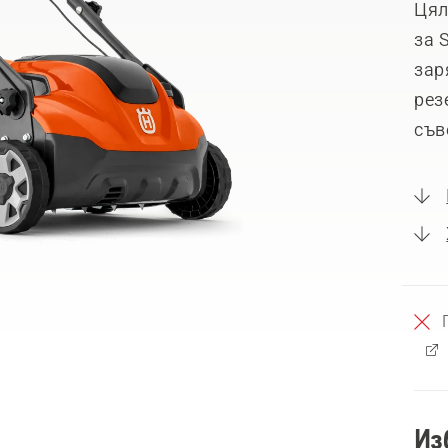
Цял
за 
зар
рез
съв
Из