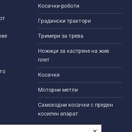
Косачки-роботи
от
Градински трактори
ове
Тримери за трева
Ножици за кастрене на жив
плет
то
Косачки
Моторни метли
Самоходни косачки с преден
косилен апарат