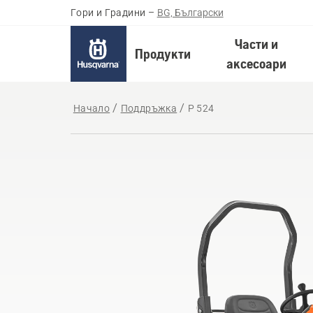
Гори и Градини
–
BG, Български
Части и
Продукти
аксесоари
Начало
Поддръжка
P 524