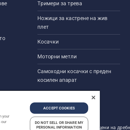
ове
Тримери за трева
Ножици за кастрене на жив
плет
то
Косачки
Моторни метли
Самоходни косачки с преден
косилен апарат
ACCEPT COOKIES
n your
 our
DO NOT SELL OR SHARE MY
ени. Показаните цени са препоръчителните цени на дребн
PERSONAL INFORMATION