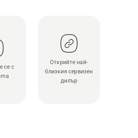
Открийте най-
 се с
близкия сервизен
rna
дилър