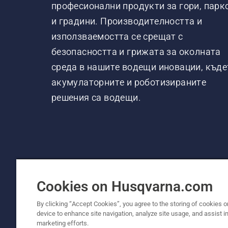
професионални продукти за гори, парк
и градини. Производителността и
използваемостта се срещат с
безопасността и грижата за околната
среда в нашите водещи иновации, къде
акумулаторните и роботизираните
решения са водещи.
Cookies on Husqvarna.com
By clicking “Accept Cookies”, you agree to the storing of cookies o
device to enhance site navigation, analyze site usage, and assist in
© Husqvarna AB (публ). Всички права запаз
marketing efforts.