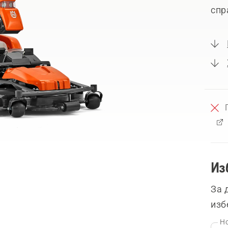
спр
Из
За 
изб
Но