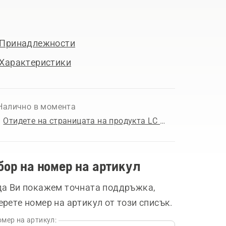
Принадлежности
Характеристики
Налично в момента
Отидете на страницата на продукта LC 347iVX
бор на номер на артикул
да Ви покажем точната поддръжка,
ерете номер на артикул от този списък.
мер на артикул: