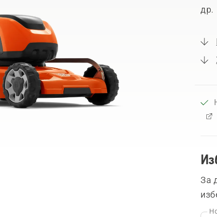
др.
Из
За 
изб
Но