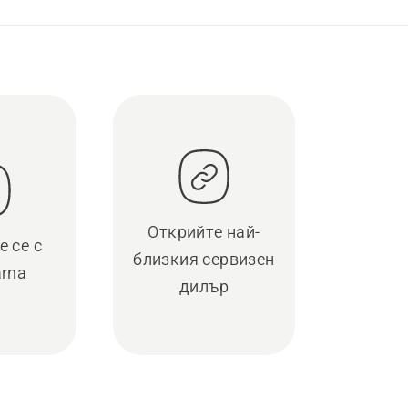
Открийте най-
 се с
близкия сервизен
rna
дилър