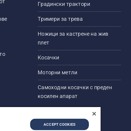
от
Градински трактори
ове
Тримери за трева
Ножици за кастрене на жив
плет
то
Косачки
Моторни метли
Самоходни косачки с преден
косилен апарат
ACCEPT COOKIES