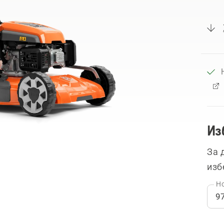
Из
За 
изб
Но