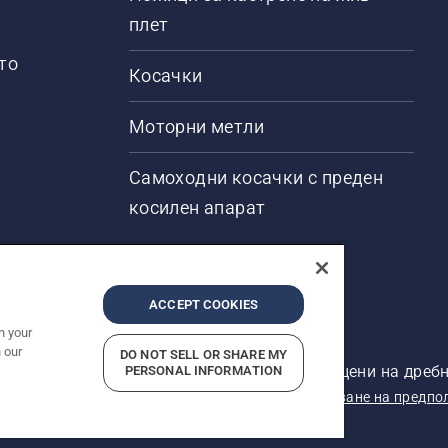
плет
то
Косачки
Моторни метли
Самоходни косачки с преден
косилен апарат
ACCEPT COOKIES
n your
 our
DO NOT SELL OR SHARE MY
ени. Показаните цени са препоръчителните цени на дребн
PERSONAL INFORMATION
кларация за поверителност
Отпечатано
Докладване на предпо