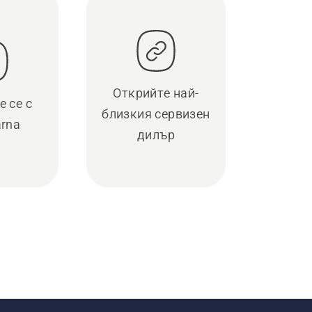
Открийте най-
 се с
близкия сервизен
rna
дилър