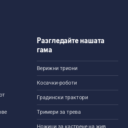
Разгледайте нашата
гама
Верижни триони
Косачки-роботи
от
Градински трактори
ове
Тримери за трева
Ножици за кастрене на жив