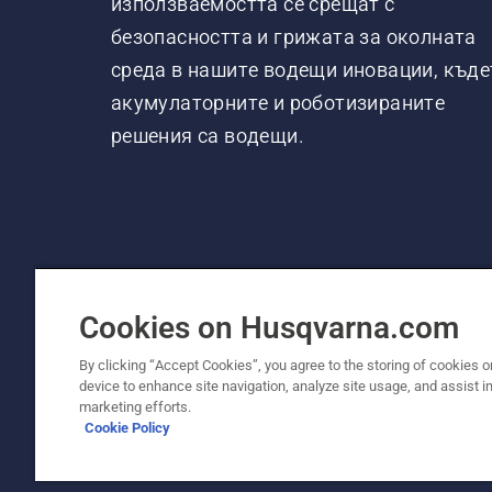
използваемостта се срещат с
безопасността и грижата за околната
среда в нашите водещи иновации, къде
акумулаторните и роботизираните
решения са водещи.
Cookies on Husqvarna.com
By clicking “Accept Cookies”, you agree to the storing of cookies o
device to enhance site navigation, analyze site usage, and assist in
© Husqvarna AB (публ). Всички права запаз
marketing efforts.
Cookie Policy
Политика за "бисквитки"
Условия за ползване
Де