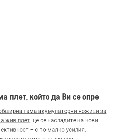
ма плет, който да Ви се опре
обширна гама акумулаторни ножици за
на жив плет
ще се насладите на нови
фективност – с по-малко усилия.
ктивната гама – от мощна