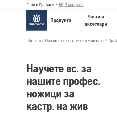
Гори и Градини
–
BG, Български
Части и
Продукти
аксесоари
Начало
Ножици за кастрене на жив плет
Проф
Научете вс. за
нашите профес.
ножици за
кастр. на жив