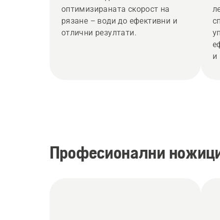
оптимизираната скорост на
л
рязане – води до ефективни и
с
отлични резултати.
у
е
и
Професионални ножици 