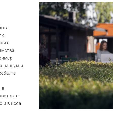
бота,
 с
ни с
имства.
пример
а на шум и
еба, те
 в
увствате
о и в носа