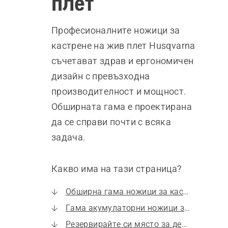
плет
Професионалните ножици за
кастрене на жив плет Husqvarna
съчетават здрав и ергономичен
дизайн с превъзходна
производителност и мощност.
Обширната гама е проектирана
да се справи почти с всяка
задача.
Какво има на тази страница?
Обширна гама ножици за кастрене на жив плет
Гама акумулаторни ножици за кастрене на жив плет
Резервирайте си място за демонстрация