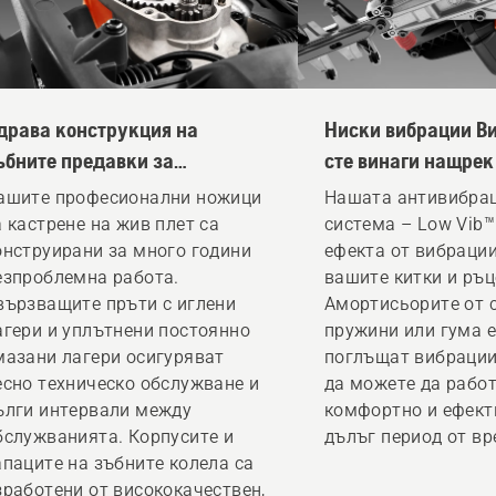
драва конструкция на
Ниски вибрации Ви
ъбните предавки за
сте винаги нащрек
родължителна работа
продуктивни
ашите професионални ножици
Нашата антивибра
а кастрене на жив плет са
система – Low Vib
онструирани за много години
ефекта от вибраци
езпроблемна работа.
вашите китки и ръц
вързващите пръти с иглени
Амортисьорите от 
агери и уплътнени постоянно
пружини или гума 
мазани лагери осигуряват
поглъщат вибрациит
есно техническо обслужване и
да можете да рабо
ълги интервали между
комфортно и ефект
бслужванията. Корпусите и
дълъг период от вр
апаците на зъбните колела са
зработени от висококачествен,