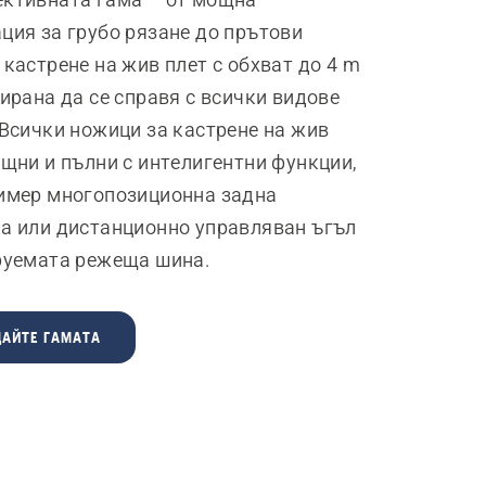
ция за грубо рязане до прътови
 кастрене на жив плет с обхват до 4 m
тирана да се справя с всички видове
 Всички ножици за кастрене на жив
ощни и пълни с интелигентни функции,
имер многопозиционна задна
а или дистанционно управляван ъгъл
руемата режеща шина.
АЙТЕ ГАМАТА