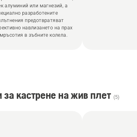
ек алуминий или магнезий, а
пециално разработените
плътнения предотвратяват
фективно навлизането на прах
 мръсотия в зъбните колела.
за кастрене на жив плет
(
5
)