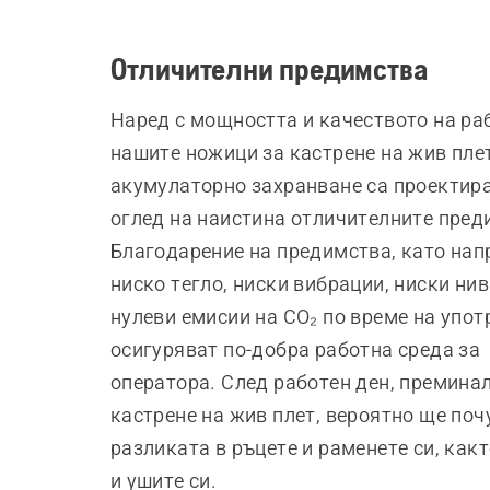
Отличителни предимства
Наред с мощността и качеството на ра
нашите ножици за кастрене на жив плет
акумулаторно захранване са проектира
оглед на наистина отличителните пред
Благодарение на предимства, като на
ниско тегло, ниски вибрации, ниски нив
нулеви емисии на CO₂ по време на употр
осигуряват по-добра работна среда за
оператора. След работен ден, преминал
кастрене на жив плет, вероятно ще поч
разликата в ръцете и раменете си, какт
и ушите си.