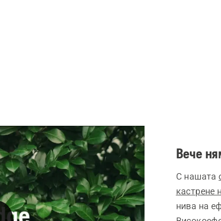
Вече ня
С нашата
кастрене 
нива на е
Високоефе