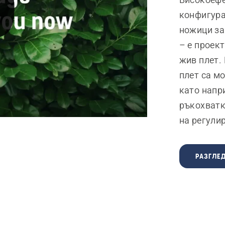
конфигура
ножици за
– е проек
жив плет.
плет са м
като напр
ръкохватк
на регули
РАЗГЛЕД