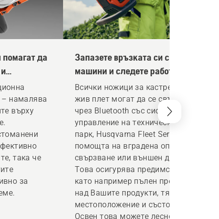
 помагат да
Запазете връзката си с Вашите
 и
машини и следете работата им
ционна
Всички ножици за кастрене на
™ – намалява
жив плет могат да се свързват
ите върху
чрез Bluetooth със системата за
е.
управление на техническия
стоманени
парк, Husqvarna Fleet Services™ с
ефективно
помощта на вградена опция за
е, така че
свързване или външен датчик.
тите
Това осигурява предимства,
ивно за
като например пълен преглед
еме.
над Вашите продукти, тяхното
местоположение и състояние.
Освен това можете лесно да