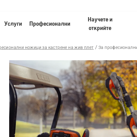
Научете и
Услуги
Професионални
открийте
есионални ножици за кастрене на жив плет
За професионални