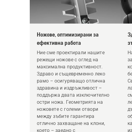
Ножове, оптимизирани за
З
ефективна работа
з
п
Ние сме проектирали нашите
Н
режещи ножове с оглед на
з
максимална продуктивност.
к
Здраво и същевременно леко
б
рамо – осигуряващо отлична
С
здравина и издръжливост –
л
поддържа двата изключително
с
остри ножа. Геометрията на
л
ножовете с големи отвори
д
между зъбите гарантира
о
отлично захващане на клони,
к
което – заедно с
и