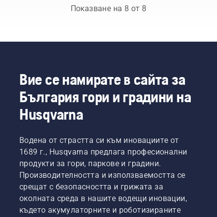
ще
задачи
Показване на 8 от 8
подрязвате
човек от
–
време
високи,
на
ниски
време
или
се
дълги?
нуждае
Оформянето
от
Вие се намирате в сайта за
на
машини
живия
България гори и градини на
с
плет ли
бензинов
е
Husqvarna
двигател.
основната
Нашата
Ви цел?
технология
Прочетете
Водена от страстта си към иновациите от
X-Torq®
по-долу
1689 г., Husqvarna предлага професионални
Ви
какво
осигурява
продукти за гори, паркове и градини.
да
мощността
Производителността и използваемостта се
обмислите,
и
срещат с безопасността и грижата за
когато
въртящия
купувате
околната среда в нашите водещи иновации,
момент,
ножица
където акумулаторните и роботизираните
от които
за жив