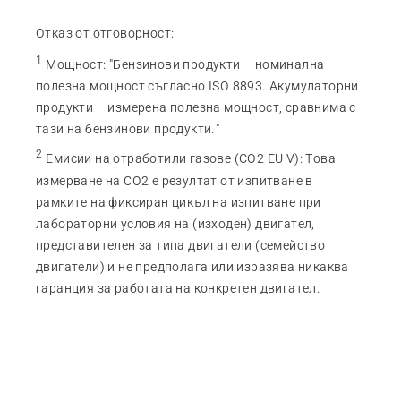
Отказ от отговорност:
1
Мощност
:
"Бензинови продукти – номинална
полезна мощност съгласно ISO 8893. Акумулаторни
продукти – измерена полезна мощност, сравнима с
тази на бензинови продукти."
2
Емисии на отработили газове (CO2 EU V)
:
Това
измерване на CO2 е резултат от изпитване в
рамките на фиксиран цикъл на изпитване при
лабораторни условия на (изходен) двигател,
представителен за типа двигатели (семейство
двигатели) и не предполага или изразява никаква
гаранция за работата на конкретен двигател.