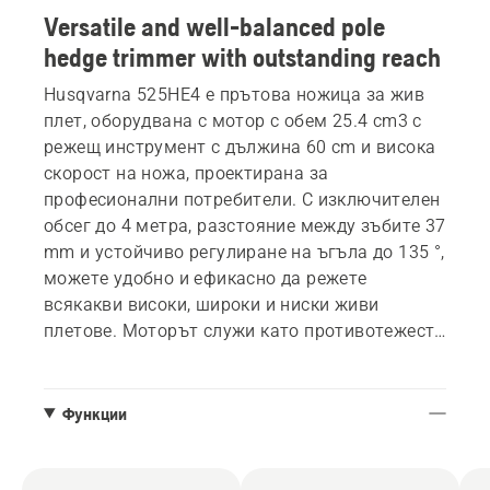
Versatile and well-balanced pole
hedge trimmer with outstanding reach
Husqvarna 525HE4 e прътова ножица за жив
плет, оборудвана с мотор с обем 25.4 cm3 с
режещ инструмент с дължина 60 cm и висока
скорост на ножа, проектирана за
професионални потребители. С изключителен
обсег до 4 метра, разстояние между зъбите 37
mm и устойчиво регулиране на ъгъла до 135 °,
можете удобно и ефикасно да режете
всякакви високи, широки и ниски живи
плетове. Моторът служи като противотежест
и осигурява изключително добър баланс и
удобно използване на ножицата. Оборудвана
е със скоростна кутия за тежки условия на
Функции
работа и интуитивни средства за контрол за
лесно стартиране.