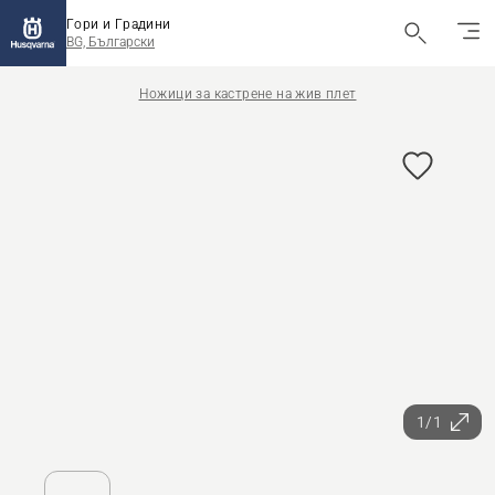
Гори и Градини
BG, Български
Ножици за кастрене на жив плет
1/1