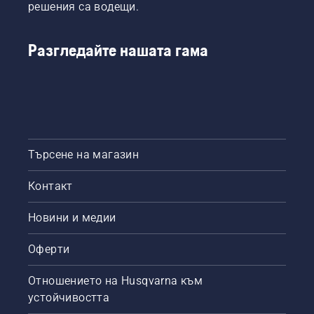
се
решения са водещи.
плет.
нуждаете,
благодарение
на
Разгледайте нашата гама
високоефективно
вътрешно
горене.
Търсене на магазин
Контакт
Новини и медии
Оферти
Отношението на Husqvarna към
устойчивостта