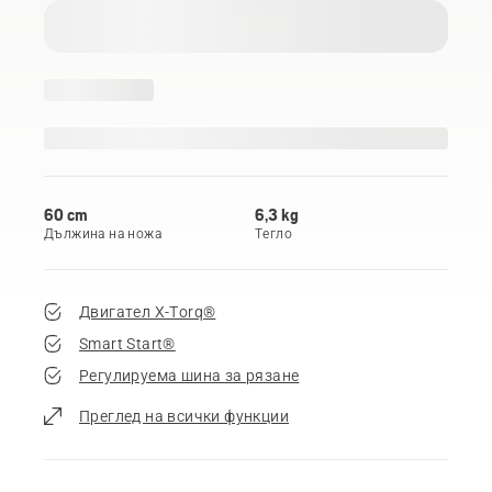
60 cm
6,3 kg
Дължина на ножа
Тегло
Двигател X-Torq®
Smart Start®
Регулируема шина за рязане
Преглед на всички функции