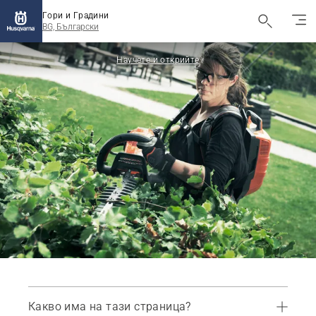
Гори и Градини
BG, Български
Научете и открийте
Какво има на тази страница?