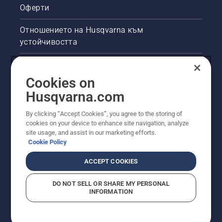
Оферти
Отношението на Husqvarna към
устойчивостта
Правна продуктова информация
Cookies on
Други сайтове на Husqvarna
Husqvarna.com
By clicking “Accept Cookies”, you agree to the storing of
cookies on your device to enhance site navigation, analyze
site usage, and assist in our marketing efforts.
Cookie Policy
ACCEPT COOKIES
DO NOT SELL OR SHARE MY PERSONAL
INFORMATION
© Husqvarna AB (публ). Всички права запазени.
Показаните цени са препоръчителните цени на
дребно.