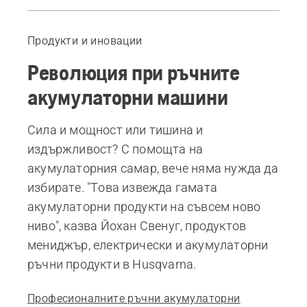
Какво е чувството, когато човек работи с акумулаторна батерия в раница
Професионални предимства при избора на акумулаторна батерия
Продукти и иновации
Препоръчителни продукти
Революция при ръчните
акумулаторни машини
Сила и мощност или тишина и
издържливост? С помощта на
акумулаторния самар, вече няма нужда да
избирате. "Това извежда гамата
акумулаторни продукти на съвсем ново
ниво", казва Йохан Свенуг, продуктов
мениджър, електрически и акумулаторни
ръчни продукти в Husqvarna.
Професионалните ръчни акумулаторни