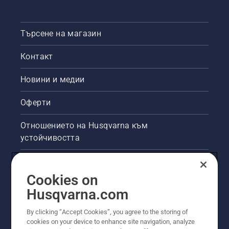
проучване
на д-р
Расмусен.
Търсене на магазин
Контакт
Новини и медии
Оферти
Отношението на Husqvarna към
устойчивостта
Правна продуктова информация
Cookies on
Други сайтове на Husqvarna
Husqvarna.com
By clicking “Accept Cookies”, you agree to the storing of
cookies on your device to enhance site navigation, analyze