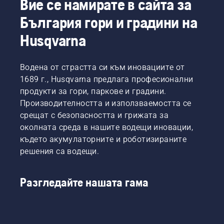
Вие се намирате в сайта за
функции
докато
тъй
за
стимулира
България гори и градини на
като
безопасност
развитието
наред с
те са
на
Husqvarna
други
оборудвани
бизнеса.
функции
с леки (3
Сред
за
g)
шведските
Водена от страстта си към иновациите от
безопасност
въртящи
компании
1689 г., Husqvarna предлага професионални
те са
се
Husqvarna
оборудвани
продукти за гори, паркове и градини.
ножове.
Group се
с леки (3
Производителността и използваемостта се
Husqvarna
нарежда
g)
Group
срещат с безопасността и грижата за
на
въртящи
приветства
първо
околната среда в нашите водещи иновации,
се
изследванията
място в
където акумулаторните и роботизираните
ножове.
по
категорията
Husqvarna
решения са водещи.
темата
"Лични
приветства
и
и
изследванията
очаква
домакински
по
Разгледайте нашата гама
следващото
стоки".
темата
проучване
и
на д-р
очаква
Расмусен.
следващото