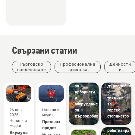
Свързани статии
Решения
Решения
Търговско
Професионална
Дейности
Широка
Професионал
озеленяване
грижа за
и
гама
консумативи
дървета
събития
консумативи
за
за
дърводобив
арбористи
и
и
техника
Новини и
оборудване
за
медии
за
горско
26 юни
Новини и
Най-
2026 г.
медии
дърводобив
стопанство
старата
Новини и
Превъзходното
в света
медии
представяне
роботизирана
Акумулаторна
върху
Husqvarna,