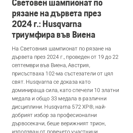
Световен шампионат по
рязане на дървета през
2024 г.: Husqvarna
триумфира във Виена
На Световния шампионат по рязане на
дървета през 2024 г., проведен от 19 до 22
септември във Виена, Австрия,
присъстваха 102-ма състезатели от цял
свят. Husqvarna се доказа като
доминираща сила, като спечели 10 златни
медала и общо 33 медала в различни
дисциплини. Husqvarna 572 XP®, най-
добрият избор за професионални
дървосекачи, беше верижният трион,
използван от повечето участници.