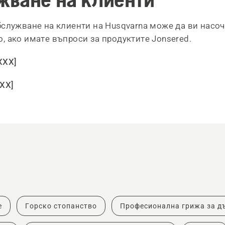
бслужване на клиенти на Husqvarna може да ви насо
, ако имате въпроси за продуктите Jonsered.
XXX]
XXX
]
е
Горско стопанство
Професионална грижа за д