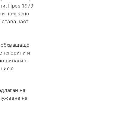
ни. През 1979
ини по-късно
 става част
о, обхващащо
 снегорини и
но винаги е
ение с
едлаган на
лужване на