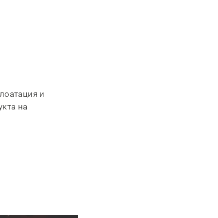
плоатация и
укта на