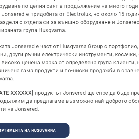
орудване по целия свят в продължение на много годи
 Jonsered е придобита от Electrolux, но около 15 год
 разделя с отдела си за външно оборудване и Jonsered
ираната група Husqvarna.
ката Jonsered е част от Husqvarna Group с портфоли
ни, други ръчни електрически инструменти, косачки,
е високо ценена марка от определена група клиенти, 
аничена гама продукти и по-ниски продажби в сравн
varna.
ATE XXXXXX]
продуктът Jonsered ще спре да бъде пр
родължим да предлагаме възможно най-доброто обс
ти на Jonsered.
ОРТИМЕНТА НА HUSQVARNA