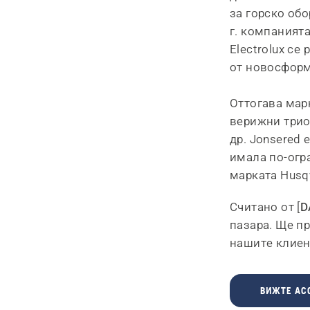
за горско об
г. компанията
Electrolux се
от новосформ
Оттогава мар
верижни трио
др. Jonsered 
имала по-огр
марката Husq
Считано от [
D
пазара. Ще п
нашите клиен
ВИЖТЕ АС