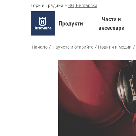
Гори и Градини
–
BG, Български
Части и
Продукти
аксесоари
Начало
Научете и открийте
Новини и медии