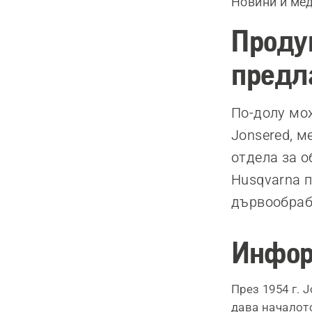
Новини и ме
Продук
предл
По-долу мо
Jonsered, м
отдела за о
Husqvarna п
дървообраб
Инфор
През 1954 г. 
дава началото