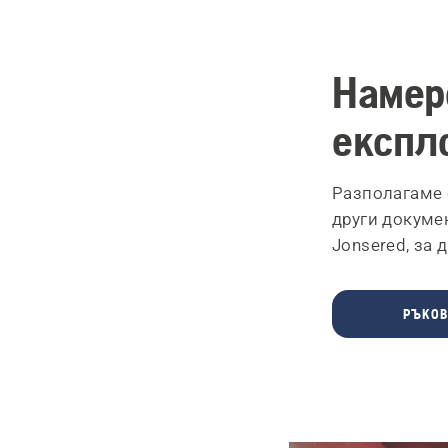
Намер
експло
Разполагаме 
други докуме
Jonsered, за 
РЪКОВ