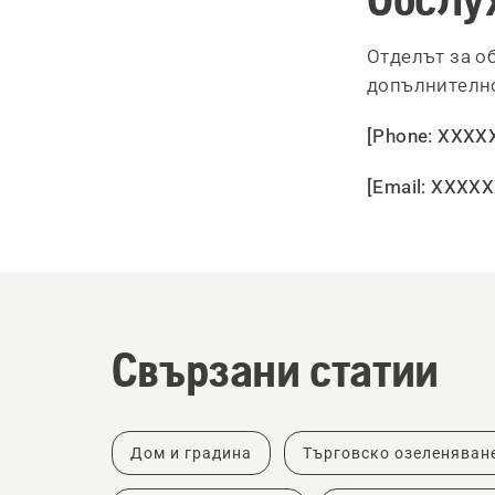
Отделът за о
допълнително
[Phone: XXXX
[Email: XXXX
Свързани статии
Дом и градина
Търговско озеленяван