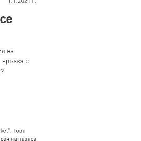
1.1.2021 г.
 се
ия на
 връзка с
т?
ket". Това
грач на пазара