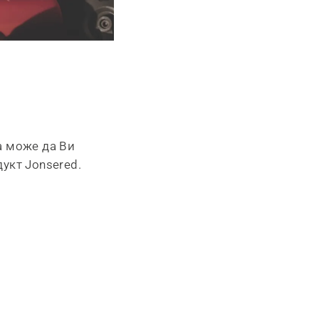
a може да Ви
укт Jonsered.