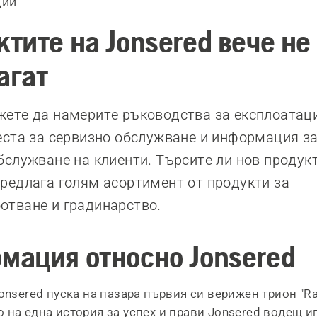
дии
тите на Jonsered вече не
агат
жете да намерите ръководства за експлоатац
еста за сервизно обслужване и информация за
бслужване на клиенти. Търсите ли нов продук
редлага голям асортимент от продукти за
отване и градинарство.
мация относно Jonsered
Jonsered пуска на пазара първия си верижен трион "Ra
 на една история за успех и прави Jonsered водещ и