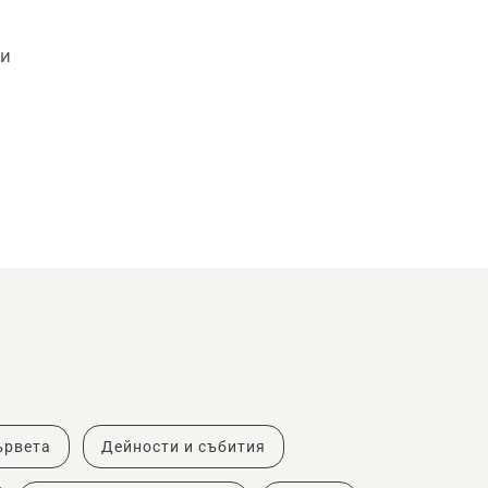
чи
ървета
Дейности и събития