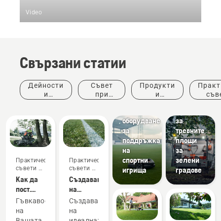
Video
Свързани статии
Общини
Оборудване
Спортни
Дейности
Съвет
Продукти
Практ
за
клубове
и
при
и
съв
Косачки
озеленяване
събития
покупка
иновации
ръков
и
и грижи
оборудване
за
за
тревните
поддръжка
площи
на
за
спортни
зелени
Практически
Практически
съвети и
съвети и
игрища
градове
ръководства
ръководства
Как да
Създаване
пост.
на
платф.
съвършения
Гъвкавостта
Създаването
за ряз.
футболен
на
на
на проф.
терен
Вашата
идеалната