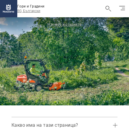
Гори и Градини
BG, Български
Научете и открийте
Какво има на тази страница?