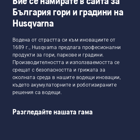
Вие се намирате в сайта за
задачата.
място
Монтирането
България гори и градини на
за
на
безпокойств
платформата
Husqvarna
Предлагаме
за
Ви
рязане
ръководство
или
Водена от страстта си към иновациите от
стъпка
приставката
1689 г., Husqvarna предлага професионални
по
към
стъпка
продукти за гори, паркове и градини.
косачката
за това
Производителността и използваемостта се
се
как да
извършва
срещат с безопасността и грижата за
възстановит
лесно и
околната среда в нашите водещи иновации,
увредена
отнема
където акумулаторните и роботизираните
морава.
само
решения са водещи.
минути.
Предупреждение!
Носете
Разгледайте нашата гама
защитни
очила
при
монтаж
на