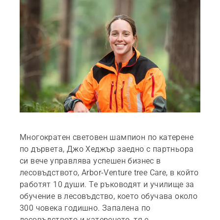
Многократен световен шампион по катерене
по дървета, Джо Хеджър заедно с партньора
си вече управлява успешен бизнес в
лесовъдството, Arbor-Venture tree Care, в който
работят 10 души. Те ръководят и училище за
обучение в лесовъдство, което обучава около
300 човека годишно. Запалена по
лесовъдството и катеренето, тя е