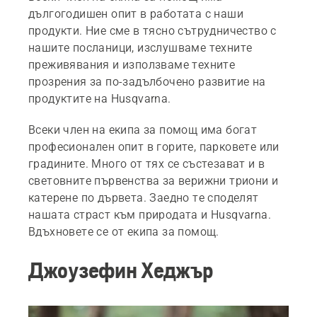
дългогодишен опит в работата с наши
продукти. Ние сме в тясно сътрудничество с
нашите посланици, изслушваме техните
преживявания и използваме техните
прозрения за по-задълбочено развитие на
продуктите на Husqvarna.
Всеки член на екипа за помощ има богат
професионален опит в горите, парковете или
градините. Много от тях се състезават и в
световните първенства за верижни триони и
катерене по дървета. Заедно те споделят
нашата страст към природата и Husqvarna.
Вдъхновете се от екипа за помощ.
Джоузефин Хеджър