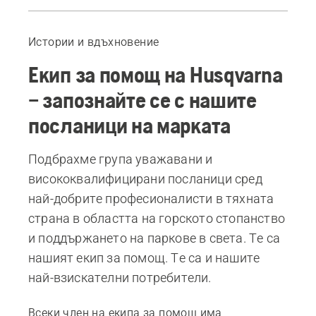
Джоузефин Хеджър
Анди Кембъл
Истории и вдъхновение
Тим Бендъл
Екип за помощ на Husqvarna
– запознайте се с нашите
посланици на марката
Подбрахме група уважавани и
висококвалифицирани посланици сред
най-добрите професионалисти в тяхната
страна в областта на горското стопанство
и поддържането на паркове в света. Те са
нашият екип за помощ. Те са и нашите
най-взискателни потребители.
Всеки член на екипа за помощ има