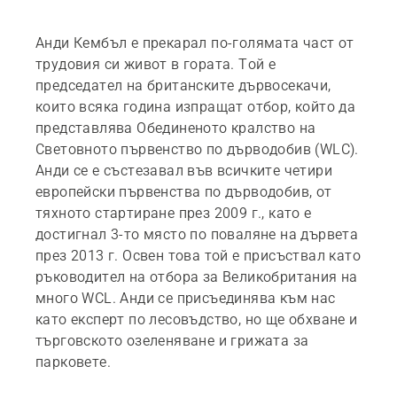
Анди Кембъл е прекарал по-голямата част от
трудовия си живот в гората. Той е
председател на британските дървосекачи,
които всяка година изпращат отбор, който да
представлява Обединеното кралство на
Световното първенство по дърводобив (WLC).
Анди се е състезавал във всичките четири
европейски първенства по дърводобив, от
тяхното стартиране през 2009 г., като е
достигнал 3-то място по поваляне на дървета
през 2013 г. Освен това той е присъствал като
ръководител на отбора за Великобритания на
много WCL. Анди се присъединява към нас
като експерт по лесовъдство, но ще обхване и
търговското озеленяване и грижата за
парковете.