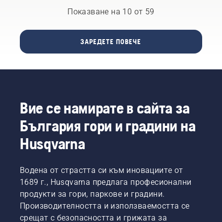
живот
Не само
функция.
извършвате
Показване на 10 от 59
на
за
сами.
шината
осигуряването
и на
на
ЗАРЕДЕТЕ ПОВЕЧЕ
веригата.
безопасна
Следвайте
работа
инструкциит
среда,
в този
но също
кратък
и за по-
видеоклип,
голямата
Вие се намирате в сайта за
за да
ефективност
научите
по
България гори и градини на
как да
време
проверите
на
Husqvarna
дали
работа.
системата
за
Водена от страстта си към иновациите от
смазване
1689 г., Husqvarna предлага професионални
на
веригата
продукти за гори, паркове и градини.
на
Производителността и използваемостта се
верижния
срещат с безопасността и грижата за
трион