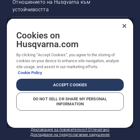
Отношението на Husqvarna към
на
устойчивостта
няколко
сантиметра
от
Правна продуктова информация
ствола
Cookies on
на
Други сайтове на Husqvarna
дадено
Husqvarna.com
дърво.
Маслото
By clicking “Accept Cookies”, you agree to the storing of
на
cookies on your device to enhance site navigation, analyze
ствола
site usage, and assist in our marketing efforts.
показва,
Cookie Policy
че
системата
ACCEPT COOKIES
за
смазване
DO NOT SELL OR SHARE MY PERSONAL
работи.
INFORMATION
© Husqvarna AB (публ). Всички права запазени.
Показаните цени са препоръчителните цени на
дребно.
Политика за "бисквитки"
Условия за ползване
Декларация за поверителност
Отпечатано
Докладване на предполагаеми нарушения