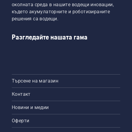
околната среда в нашите водещи иновации,
работи
където акумулаторните и роботизираните
правилно.
Първо,
решения са водещи.
проверете
нивото
на
Разгледайте нашата гама
маслото.
Стартирайте
верижния
трион и
се
уверете,
че
Търсене на магазин
верижната
спирачка
Контакт
е
изключена.
Запалете
Новини и медии
двигателя
на
Оферти
верижния
трион