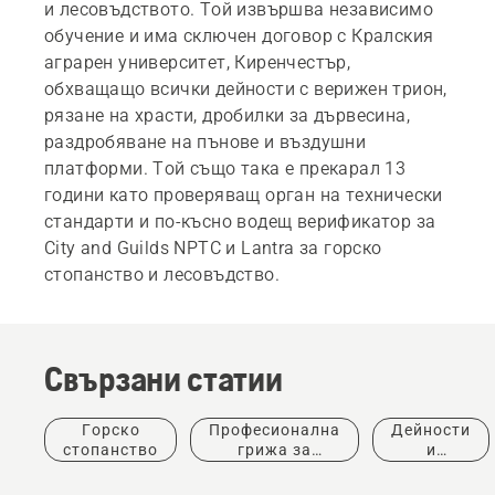
и лесовъдството. Той извършва независимо
обучение и има сключен договор с Кралския
аграрен университет, Киренчестър,
обхващащо всички дейности с верижен трион,
рязане на храсти, дробилки за дървесина,
раздробяване на пънове и въздушни
платформи. Той също така е прекарал 13
години като проверяващ орган на технически
стандарти и по-късно водещ верификатор за
City and Guilds NPTC и Lantra за горско
стопанство и лесовъдство.
Продукти
Свързани статии
и
иновации
Защитно
Горско
Професионална
Дейности
облекло
стопанство
грижа за
и
от
дървета
събития
Husqvarna: