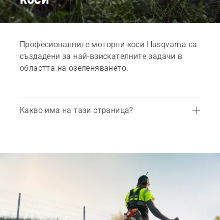
Професионалните моторни коси Husqvarna са
създадени за най-взискателните задачи в
областта на озеленяването.
Какво има на тази страница?
Проектирани за осигуряване на ефективност
Предимства на гамата
Продукти
Части и принадлежности
Услуги
Свържете се с Вашия местен дилър