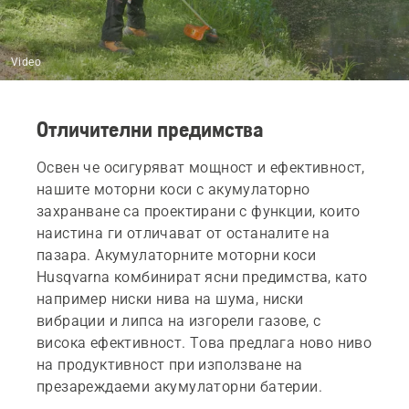
Video
Отличителни предимства
Освен че осигуряват мощност и ефективност,
нашите моторни коси с акумулаторно
захранване са проектирани с функции, които
наистина ги отличават от останалите на
пазара. Акумулаторните моторни коси
Husqvarna комбинират ясни предимства, като
например ниски нива на шума, ниски
вибрации и липса на изгорели газове, с
висока ефективност. Това предлага ново ниво
на продуктивност при използване на
презареждаеми акумулаторни батерии.