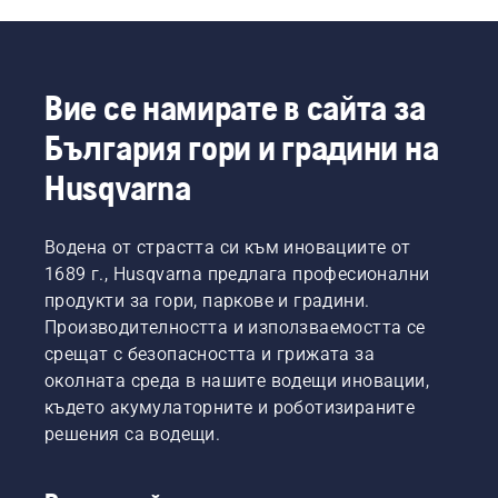
потребителя
технология
храсти и
Но как
на
X-Torq®
малки
да
моторната
Ви
дървета?
намерите
коса ще
осигурява
Ето
оптималния
намерите
Вие се намирате в сайта за
мощността
няколко
тример
списък
и
неща,
въз
със
България гори и градини на
въртящия
които
основа
съвети
момент,
трябва
на
Husqvarna
как да
от които
да
нуждите
работите
се
имате
си? Ето
безопасно
нуждаете,
предвид,
няколко
и
Водена от страстта си към иновациите от
благодарени
преди
основни
ефективно
1689 г., Husqvarna предлага професионални
на
да си
въпроса,
с
продукти за гори, паркове и градини.
високоефект
купите
чиито
Вашата
вътрешно
Производителността и използваемостта се
моторна
отговори
моторна
горене.
коса.
срещат с безопасността и грижата за
ще Ви
коса
доведат
Husqvarna.
околната среда в нашите водещи иновации,
до
където акумулаторните и роботизираните
правилното
решения са водещи.
решение.