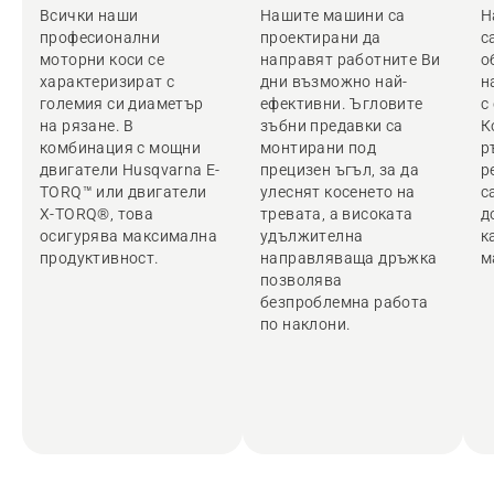
Всички наши
Нашите машини са
Н
професионални
проектирани да
с
моторни коси се
направят работните Ви
о
характеризират с
дни възможно най-
н
големия си диаметър
ефективни. Ъгловите
с
на рязане. В
зъбни предавки са
К
комбинация с мощни
монтирани под
р
двигатели Husqvarna E-
прецизен ъгъл, за да
р
TORQ™ или двигатели
улеснят косенето на
с
X-TORQ®, това
тревата, а високата
д
осигурява максимална
удължителна
к
продуктивност.
направляваща дръжка
м
позволява
безпроблемна работа
по наклони.