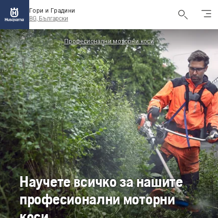
Гори и Градини
BG, Български
Професионални моторни коси
Научете всичко за нашите
професионални моторни
коси