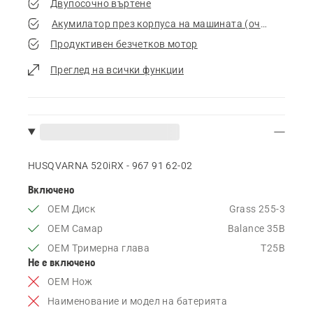
Двупосочно въртене
Акумилатор през корпуса на машината (очаква патен
Продуктивен безчетков мотор
Преглед на всички функции
HUSQVARNA 520iRX - 967 91 62‑02
Включено
OEM Диск
Grass 255-3
OEM Самар
Balance 35B
OEM Тримерна глава
T25B
Не е включено
OEM Нож
Наименование и модел на батерията