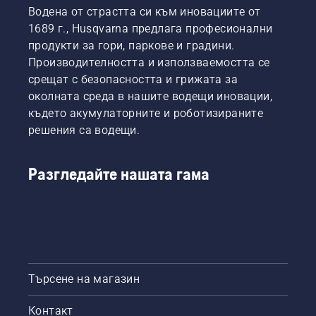
хората
акумулаторни
падането
Водена от страстта си към иновациите от
което
да
ръчни
на
1689 г., Husqvarna предлага професионални
Ви
споделят
продукти
винтове
позволява
продукти за гори, паркове и градини.
нашите
в
в
да
акумулаторни
Husqvarna.
тревата.
Производителността и използваемостта се
работите
машини,
срещат с безопасността и грижата за
по-
като ги
околната среда в нашите водещи иновации,
дълго
наемат
където акумулаторните и роботизираните
без
от
почивки.
решения са водещи.
дигитални
бараки
за
Разгледайте нашата гама
инструменти,
наречени
"Инструменти
за Вас",
в много
държави.
Търсене на магазин
Контакт