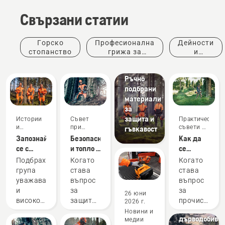
Продукти
Свързани статии
и
иновации
Защитно
Горско
Професионална
Дейности
облекло
стопанство
грижа за
и
от
дървета
събития
Husqvarna:
Ръчно
подбрани
материали
за
защита и
Истории
Съвет
Практически
и
при
съвети и
гъвкавост
вдъхновение
покупка
ръководства
Запознайте
Безопасно
Как да
се с
и топло –
се
екипа за
аксесоарите
възползвате
Подбрахме
Когато
Когато
помощ
за
максимално
група
става
става
на
верижен
от своята
Решения
уважавани
въпрос
въпрос
Husqvarna
трион,
моторна
Професионал
и
за
за
26 юни
– нашите
които ще
коса
консумативи
висококвалифицирани
защитно
прочистване
2026 г.
най-
са Ви
за
посланици
облекло
моторната
Новини и
взискателни
необходими,
дърводобив
медии
сред
и
коса е