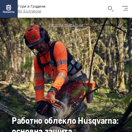
Гори и Градини
BG, Български
Работни панталони
Работно облекло Husqvarna:
основна защита