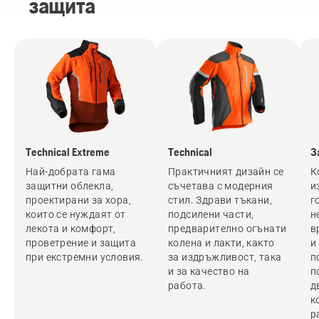
защита
Technical Extreme
Technical
З
Най-добрата гама
Практичният дизайн се
К
защитни облекла,
съчетава с модерния
и
проектирани за хора,
стил. Здрави тъкани,
г
които се нуждаят от
подсилени части,
н
лекота и комфорт,
предварително огънати
в
проветрение и защита
колена и лакти, както
и
при екстремни условия.
за издръжливост, така
п
и за качество на
п
работа.
д
к
р