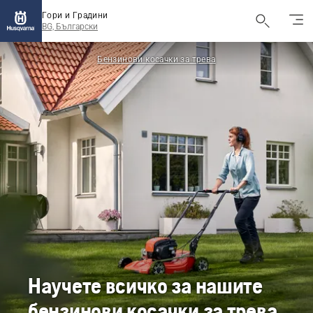
Гори и Градини
BG, Български
Бензинови косачки за трева
Научете всичко за нашите
бензинови косачки за трева