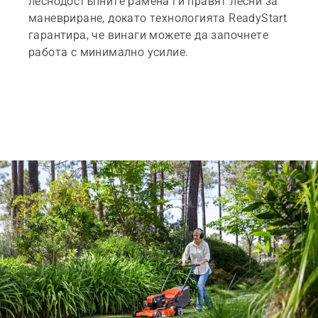
леснодостъпните рамена ги правят лесни за
маневриране, докато технологията ReadyStart
гарантира, че винаги можете да започнете
работа с минимално усилие.