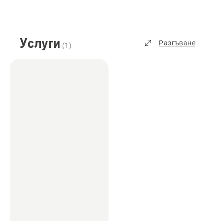
Услуги
Разгъване
(
1
)