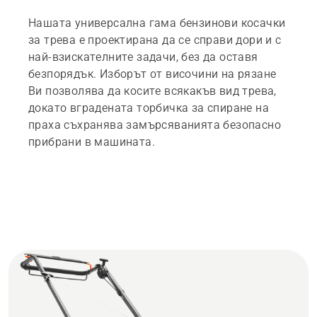
Нашата универсална гама бензинови косачки
за трева е проектирана да се справи дори и с
най-взискателните задачи, без да оставя
безпорядък. Изборът от височини на рязане
Ви позволява да косите всякакъв вид трева,
докато вградената торбичка за спиране на
праха съхранява замърсяванията безопасно
прибрани в машината.