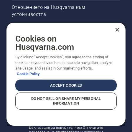
Отношението на Husqvarna към
устойчивостта
Правна продуктова информация
Cookies on
Други сайтове на Husqvarna
Husqvarna.com
By clicking “Accept Cookies”, you agree to the storing of
cookies on your device to enhance site navigation, analyze
site usage, and assist in our marketing efforts.
Cookie Policy
ACCEPT COOKIES
DO NOT SELL OR SHARE MY PERSONAL
INFORMATION
© Husqvarna AB (публ). Всички права запазени.
Показаните цени са препоръчителните цени на
дребно.
Политика за "бисквитки"
Условия за ползване
Декларация за поверителност
Отпечатано