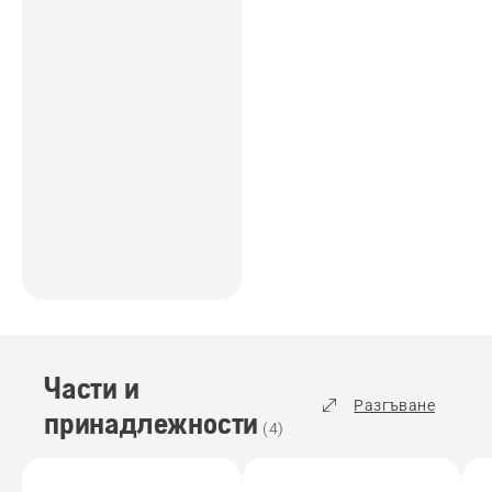
Части и
Разгъване
принадлежности
(
4
)