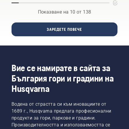
и двата
да
са
опазите
Показване на 10 от 138
показани
тревата
в това
си след
видео.
всичките
ЗАРЕДЕТЕ ПОВЕЧЕ
игри,
спортни
дейности
и други
събития,
без тя
Вие се намирате в сайта за
да се
изтощи
България гори и градини на
и
изтънее?
Husqvarna
Възможно
ли е
въобще?
Водена от страстта си към иновациите от
Обърнахме
1689 г., Husqvarna предлага професионални
се към
продукти за гори, паркове и градини.
едни от
Производителността и използваемостта се
най-