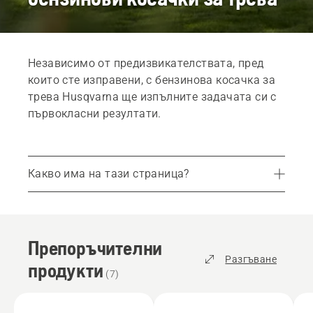
Независимо от предизвикателствата, пред
които сте изправени, с бензинова косачка за
трева Husqvarna ще изпълните задачата си с
първокласни резултати.
Какво има на тази страница?
Препоръчителни продукти
Професионални косачки за трева
Препоръчителни
Услуги
Разгъване
продукти
Части и принадлежности
(
7
)
Свържете се с Вашия местен дилър