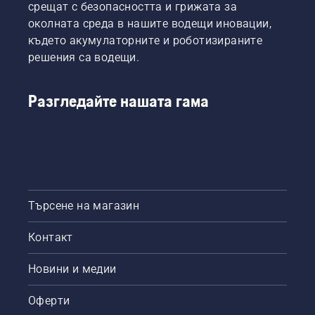
добрите
срещат с безопасността и грижата за
в
околната среда в нашите водещи иновации,
бизнеса,
където акумулаторните и роботизираните
за да
решения са водещи.
разберем
как.
Разгледайте нашата гама
Търсене на магазин
Контакт
Новини и медии
Оферти