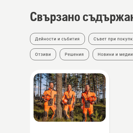
Свързано съдържа
Дейности и събития
Съвет при покуп
Отзиви
Решения
Новини и медии