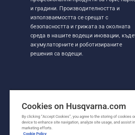
и градини. Производителността и
използваемостта се срещат с
безопасността и грижата за околната
среда в нашите водещи иновации, къде
акумулаторните и роботизираните
решения са водещи.
Cookies on Husqvarna.com
By clicking “Accept Cookies”, you agree to the storing of cookies o
device to enhance site navigation, analyze site usage, and assist in
© Husqvarna AB (публ). Всички права запаз
marketing efforts.
Cookie Policy