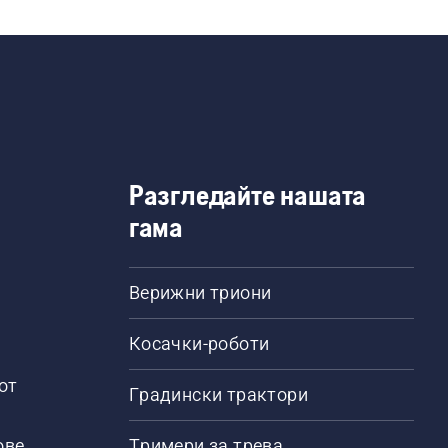
Разгледайте нашата
гама
Верижни триони
Косачки-роботи
от
Градински трактори
ове
Тримери за трева