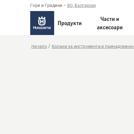
Гори и Градини
–
BG, Български
Части и
Продукти
аксесоари
Начало
Колани за инструменти и принадлежно