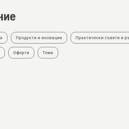
ние
ка
Продукти и иновации
Практически съвети и р
Оферти
Теми