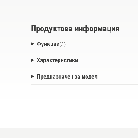
pocket, Hook universal, Universal bag for fi
Продуктова информация
Функции
(
3
)
Характеристики
Предназначен за модел