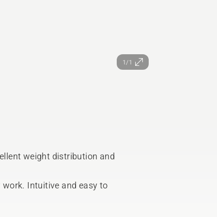
1/1
ellent weight distribution and
y work. Intuitive and easy to
luded in kit. Tool Belt, Harness, Wedge