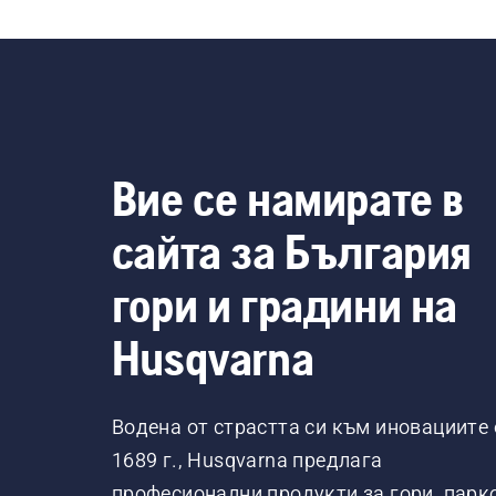
Вие се намирате в
сайта за България
гори и градини на
Husqvarna
Водена от страстта си към иновациите 
1689 г., Husqvarna предлага
професионални продукти за гори, парк