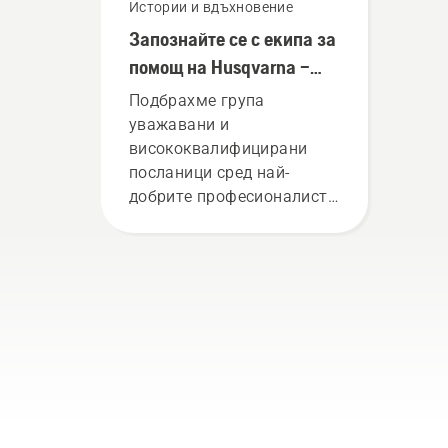
Истории и вдъхновение
Запознайте се с екипа за
помощ на Husqvarna –
нашите най-взискателни
Подбрахме група
потребители
уважавани и
висококвалифицирани
посланици сред най-
добрите професионалисти
в тяхната страна в
областта на горското
стопанство и
поддържането на паркове
в света. Те са нашият екип
за помощ. Те са и нашите
най-взискателни
потребители.