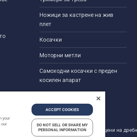
Ножици за кастрене на жив
плет
то
Косачки
Моторни метли
Самоходни косачки с преден
косилен апарат
ACCEPT COOKIES
n your
 our
DO NOT SELL OR SHARE MY
ени. Показаните цени са препоръчителните цени на дребн
PERSONAL INFORMATION