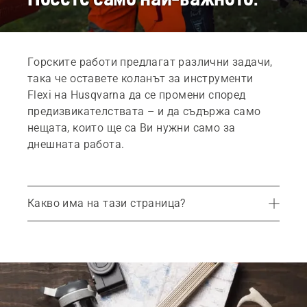
Горските работи предлагат различни задачи,
така че оставете коланът за инструменти
Flexi на Husqvarna да се промени според
предизвикателствата – и да съдържа само
нещата, които ще са Ви нужни само за
днешната работа.
Какво има на тази страница?
Система добавки
Ергономичност
Уникална катарама за колан с бързо освобождаване
Носещи системи за Вашите най-важни неща