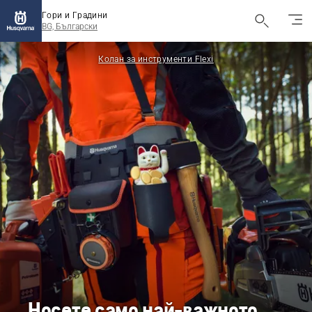
Гори и Градини
BG, Български
Колан за инструменти Flexi
Носете само най-важното.