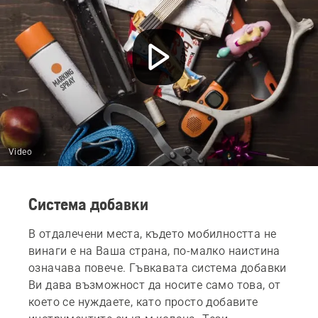
Принадлежности
Card Feed
Добавете повече гъвкавост към работния Ви ден
Video
Система добавки
В отдалечени места, където мобилността не
винаги е на Ваша страна, по-малко наистина
означава повече. Гъвкавата система добавки
Ви дава възможност да носите само това, от
което се нуждаете, като просто добавите