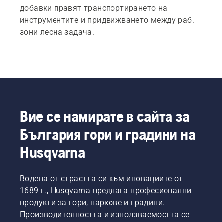
вече
добавки правят транспортирането на
работят
инструментите и придвижването между раб.
по-
зони лесна задача.
интелигентн
–
използвайки
по-
добри
техники
на
работа
Вие се намирате в сайта за
и
работейки
България гори и градини на
по-
безопасно
Husqvarna
и
ергономично
Водена от страстта си към иновациите от
1689 г., Husqvarna предлага професионални
продукти за гори, паркове и градини.
Производителността и използваемостта се