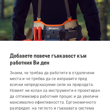
да стане
триони
възможно
на
най-
Husqvarna
висока.
с
уникалната
спирачка
на
веригата
TrioBrake.
Това се
оказало
Добавете повече гъвкавост към
едно
работния Ви ден
рентабилно
решение.
Потребителя
Знаем, че трябва да работите в отдалечени
на
места и че трябва да се изправите пред
моторни
всички непредсказуеми сили на природата.
триони
Новият ни колан за инструменти е проектиран
Бил
да оптимизира работния процес и да увеличи
Райли и
неговите
максимално ефективността. Ергономичното
колеги
разпредел. на теглото и гъвкавата система