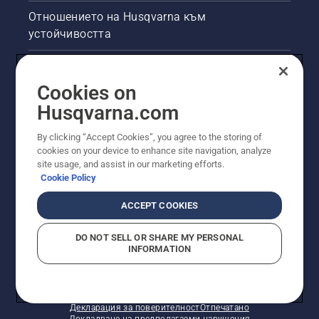
Отношението на Husqvarna към
устойчивостта
Правна продуктова информация
Cookies on
Други сайтове на Husqvarna
Husqvarna.com
By clicking “Accept Cookies”, you agree to the storing of
cookies on your device to enhance site navigation, analyze
site usage, and assist in our marketing efforts.
Cookie Policy
ACCEPT COOKIES
DO NOT SELL OR SHARE MY PERSONAL
INFORMATION
© Husqvarna AB (публ). Всички права запазени.
Показаните цени са препоръчителните цени на
дребно.
Политика за "бисквитки"
Условия за ползване
Декларация за поверителност
Отпечатано