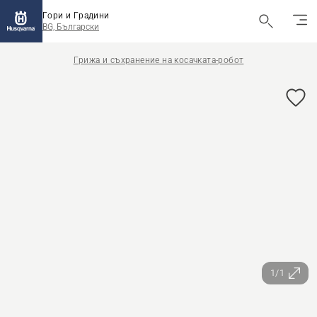
Гори и Градини
BG, Български
Грижа и съхранение на косачката-робот
1/1