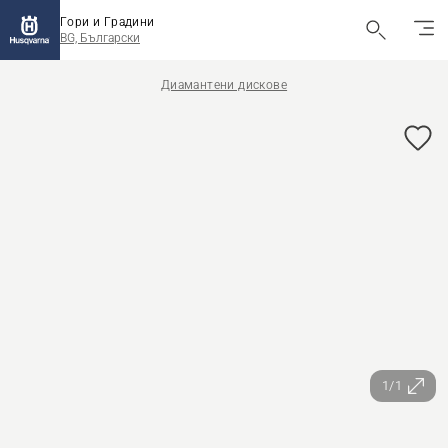
Гори и Градини
BG, Български
Диамантени дискове
1/1