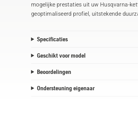
mogelijke prestaties uit uw Husqvarna-ket
geoptimaliseerd profiel, uitstekende duur
lagersysteem, en een geoptimaliseerd mi
stilstand en maximale resultaten.
Specificaties
Geschikt voor model
Beoordelingen
Ondersteuning eigenaar