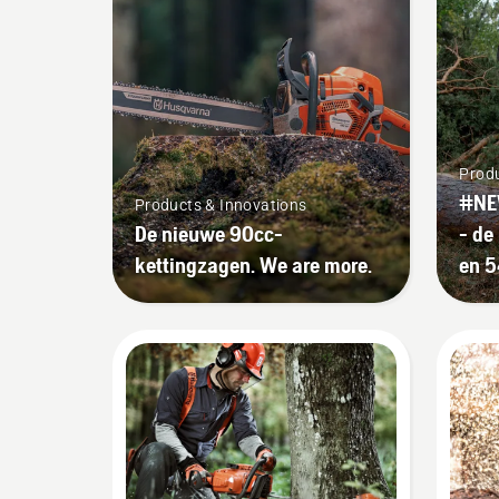
Produ
#NE
Products & Innovations
De nieuwe 90cc-
- de
kettingzagen. We are more.
en 5