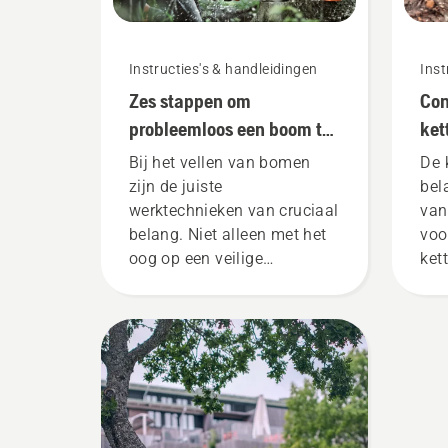
Instructies's & handleidingen
Inst
Zes stappen om
Con
probleemloos een boom te
ket
vellen
ket
Bij het vellen van bomen
De 
zijn de juiste
bel
werktechnieken van cruciaal
van
belang. Niet alleen met het
voo
oog op een veilige
ket
werkomgeving, maar ook
tij
om doeltreffender te werk te
erv
gaan.
zon
bla
de 
en 
ins