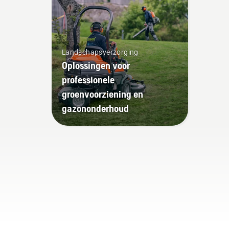
vid
con
ket
wer
olie
Landschapsverzorging
ket
Oplossingen voor
de 
professionele
uit
groenvoorziening en
mot
gazononderhoud
een
boo
kom
boo
sme