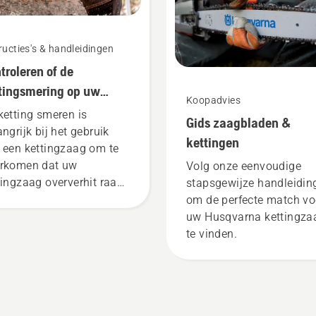
ructies's & handleidingen
troleren of de
tingsmering op uw
Koopadvies
tingzaag werkt
ketting smeren is
Gids zaagbladen &
angrijk bij het gebruik
kettingen
 een kettingzaag om te
rkomen dat uw
Volg onze eenvoudige
tingzaag oververhit raakt
stapsgewijze handleidin
dens het zagen en om
om de perfecte match vo
oor te zorgen dat hij
uw Husqvarna kettingza
der wrijving vrij rond het
te vinden.
d beweegt. Dit verlengt
levensduur van zaagblad
ketting. Volg de
tructies in deze korte