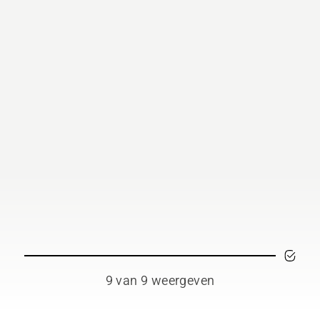
eo om te leren hoe u
troleert of uw
tingsmeersysteem juist
kt. Controleer eerst uw
peil. Start uw
tingzaag en controleer of
kettingrem is
geschakeld. Laat de
or van de kettingzaag
 paar centimeter van de
mstam op toeren
en. Olie op de
mstam geeft aan dat het
ersysteem werkt.
9 van 9 weergeven