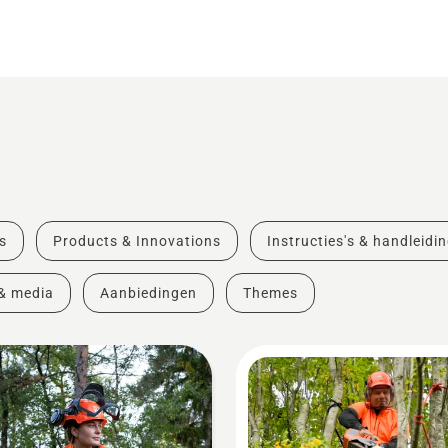
s
Products & Innovations
Instructies's & handleidi
& media
Aanbiedingen
Themes