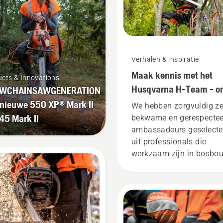
Verhalen & inspiratie
Maak kennis met het
cts & Innovations
Husqvarna H-Team - o
WCHAINSAWGENERATION
meest veeleisende
 nieuwe 550 XP® Mark II
We hebben zorgvuldig ze
gebruikers
45 Mark II
bekwame en gerespectee
ambassadeurs geselecte
uit professionals die
werkzaam zijn in bosbo
en plantsoenonderhoud 
die daarin het beste zijn 
hun land. Zij zijn ons H-
team. En ze zijn onze me
veeleisende gebruikers.