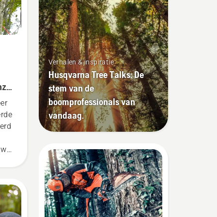
Verhalen & inspiratie
Husqvarna Tree Talks: De
nze
stem van de
boomprofessionals van
er
vandaag.
rde
erd
uw
en
in
est