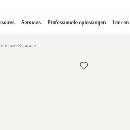
soires
Services
Professionele oplossingen
Leer en
utomower®-garage