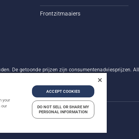
Frontzitmaaiers
den. De getoonde prijzen zijn consumentenadviesprijzen. Alle
oduct beschikbaar is voor directe aankoop.
g
Imprint
Meld vermoedelijke schendingen
ACCEPT COOKIES
n your
 our
DO NOT SELL OR SHARE MY
PERSONAL INFORMATION