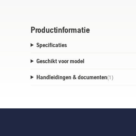
garage naadloos aan op het laadstation, 
garage wordt voorkomen en het trimmen r
wordt geminimaliseerd. Het verstelbare da
tot uw maaier en laadstation, en kan ook 
Productinformatie
en opgeborgen.
Specificaties
Geschikt voor model
Handleidingen & documenten
(
1
)