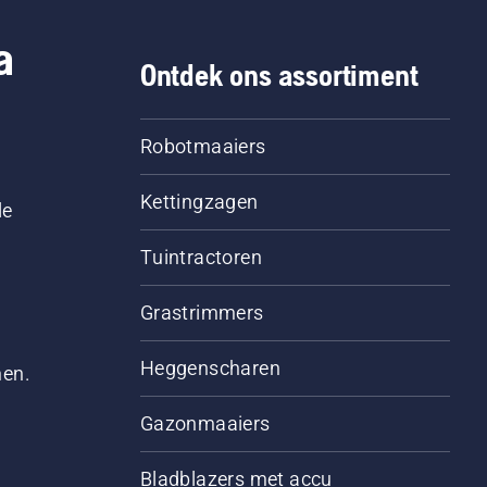
a
Ontdek ons assortiment
Robotmaaiers
Kettingzagen
le
Tuintractoren
Grastrimmers
Heggenscharen
men.
Gazonmaaiers
Bladblazers met accu