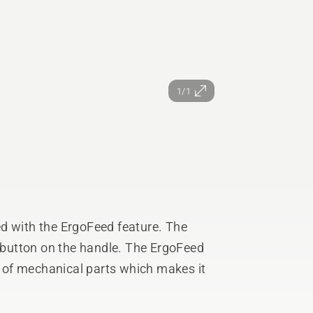
1/1
d with the ErgoFeed feature. The
a button on the handle. The ErgoFeed
of mechanical parts which makes it