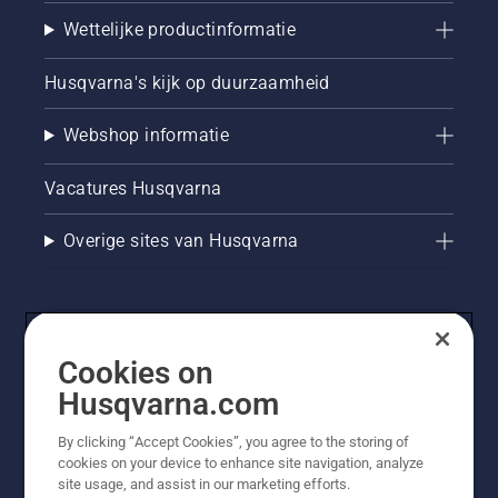
Wettelijke productinformatie
Husqvarna's kijk op duurzaamheid
Webshop informatie
Vacatures Husqvarna
Overige sites van Husqvarna
Cookies on
Husqvarna.com
By clicking “Accept Cookies”, you agree to the storing of
cookies on your device to enhance site navigation, analyze
© Husqvarna AB (publ). Alle rechten voorbehouden. De
site usage, and assist in our marketing efforts.