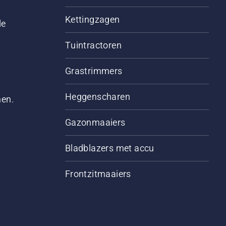
Kettingzagen
le
Tuintractoren
Grastrimmers
Heggenscharen
men.
Gazonmaaiers
Bladblazers met accu
Frontzitmaaiers