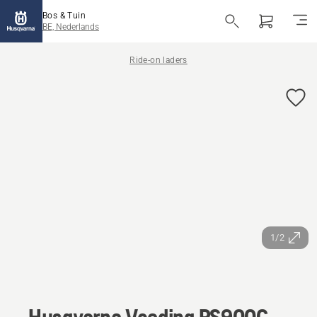
Bos & Tuin
BE, Nederlands
Ride-on laders
1/2
Husqvarna Voeding PS900C