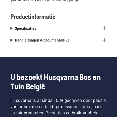
Productinformatie
Specificaties
Handleidingen & documenten
(
2
)
U bezoekt Husqvarna Bos en
Tuin België
Husqvarna is al sinds 1689 gedreven door passie
voor innovatie en biedt professionele bos-, park-
en tuinproducten. Prestaties en bruikbaarheid