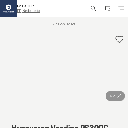
Bos & Tuin
BE, Nederlands
Ride-on laders
1/2
Husqvarna Voeding PS300C