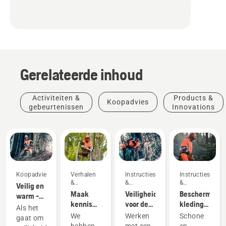
Gerelateerde inhoud
Activiteiten &
Products &
Koopadvies
gebeurtenissen
Innovations
Koopadvies
Verhalen
Products
Instructies's
Instructies's
&
&
&
Veilig en
&
inspiratie
handleidingen
handleidingen
Maak
Veiligheidsvoorschriften
Beschermend
warm -
Innovations
kennis
Beschermende
voor de
kleding
de
Als het
met het
kleding
kettingzaag
van
accessoires
We
Werken
Schone
gaat om
Husqvarna
van
Husqvarna:
voordat u
hebben
met een
en