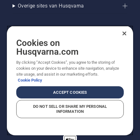
Overige sites van Husqvarna
Cookies on
Husqvarna.com
By clicking “Accept Cookies”, you agree to the storing of
cookies on your device to enhance site navigation, analyze
© Husqvarna AB (publ). Alle rechten voorbehouden. De
site usage, and assist in our marketing efforts.
getoonde prijzen zijn consumentenadviesprijzen. Alle
Cookie Policy
vermelde prijzen zijn adviesverkoopprijzen (incl. BTW),
tenzij het product beschikbaar is voor directe aankoop.
ACCEPT COOKIES
Cookiebeleid
Gebruiksvoorwaarden
Privacyverklaring
Imprint
Meld vermoedelijke schendingen
DO NOT SELL OR SHARE MY PERSONAL
INFORMATION