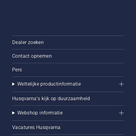
we deze
simpele
handleiding
over
bomen
snoeien
samengesteld.
Dealer zoeken
Contact opnemen
Pers
Wettelijke productinformatie
Husqvarna's kijk op duurzaamheid
Webshop informatie
Vacatures Husqvarna