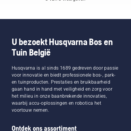
bevordert
zijn ons
minder
gebruikershandleiding
u nieuwe
H-team.
goed
vindt u
groei.
En ze
werkt.
een
Maar
zijn onze
aantal
welke
meest
tips om
takken
veeleisende
veilig en
moet u
gebruikers.
U bezoekt Husqvarna Bos en
doelmatig
snoeien?
met uw
Tuin België
Wanneer
Husqvarna-
moet u
bosmaaier
dat doen
te
Husqvarna is al sinds 1689 gedreven door passie
en welk
werken.
gereedschap
voor innovatie en biedt professionele bos-, park-
hebt u
en tuinproducten. Prestaties en bruikbaarheid
nodig?
gaan hand in hand met veiligheid en zorg voor
Om u te
het milieu in onze baanbrekende innovaties,
helpen
waarbij accu-oplossingen en robotica het
bij het
navigeren
voortouw nemen.
van de
mogelijkheden
hebben
Ontdek ons assortiment