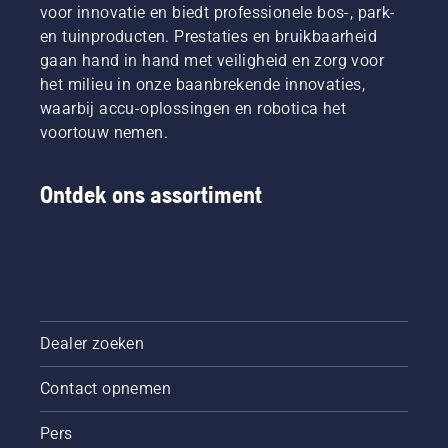
van het
voor innovatie en biedt professionele bos-, park-
maaidek
en tuinproducten. Prestaties en bruikbaarheid
of een
gaan hand in hand met veiligheid en zorg voor
hulpstuk
het milieu in onze baanbrekende innovaties,
op de
waarbij accu-oplossingen en robotica het
maaier is
eenvoudig
voortouw nemen.
en is in
enkele
minuten
Ontdek ons assortiment
gepiept.
Waarschuwing!
Draag
een
veiligheidsbril
bij het
monteren
Dealer zoeken
van het
maaidek.
Contact opnemen
De veer
waarmee
de riem
Pers
op