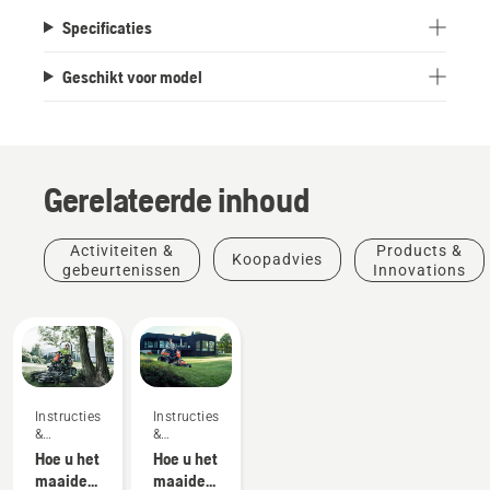
Specificaties
Geschikt voor model
Gerelateerde inhoud
Activiteiten &
Products &
Koopadvies
gebeurtenissen
Innovations
Instructies's
Instructies's
&
&
handleidingen
handleidingen
Hoe u het
Hoe u het
maaidek
maaidek