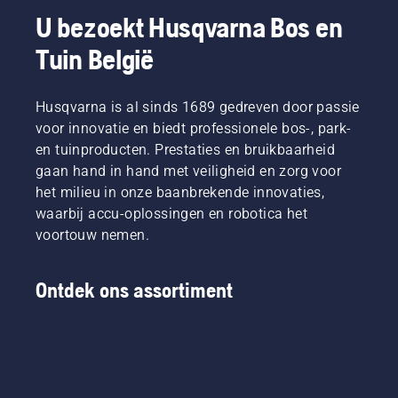
zoekopdracht)
U bezoekt Husqvarna Bos en
onder
kettingzaaggebruikers.
Tuin België
In deze
handleiding
vindt u
Husqvarna is al sinds 1689 gedreven door passie
enkele
voor innovatie en biedt professionele bos-, park-
tips om
en tuinproducten. Prestaties en bruikbaarheid
uw zaag
gaan hand in hand met veiligheid en zorg voor
gebruiksklaar
te
het milieu in onze baanbrekende innovaties,
maken.
waarbij accu-oplossingen en robotica het
voortouw nemen.
Ontdek ons assortiment