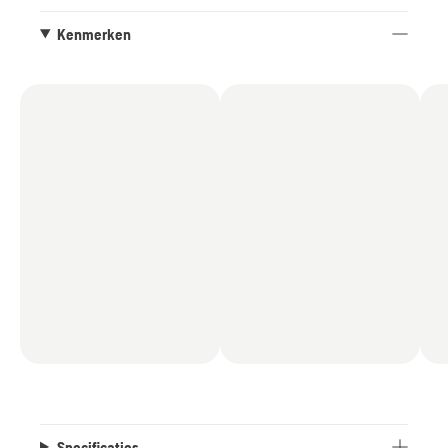
motor met hoog toerental maakt het kappen,
snoeien en kappen van hardhout en grote
Kenmerken
coniferen gemakkelijk.
Specificaties