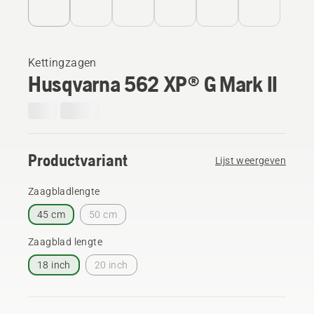
Kettingzagen
Husqvarna 562 XP® G Mark II
Productvariant
Lijst weergeven
Zaagbladlengte
45 cm
50 cm
Zaagblad lengte
18 inch
20 inch