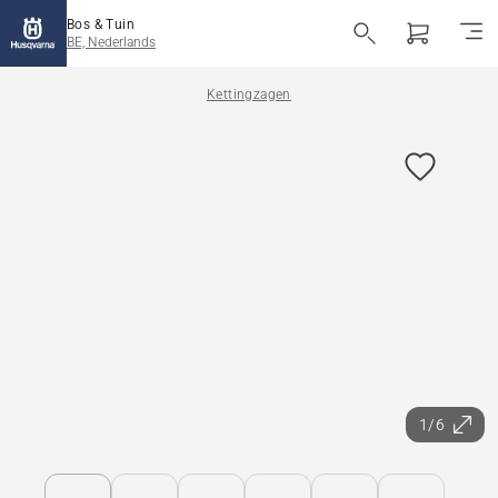
Bos & Tuin
BE, Nederlands
Kettingzagen
1/6