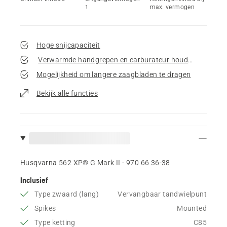
max. vermogen
1
Hoge snijcapaciteit
Verwarmde handgrepen en carburateur houden u produc
Mogelijkheid om langere zaagbladen te dragen
Bekijk alle functies
Husqvarna 562 XP® G Mark II - 970 66 36‑38
Inclusief
Type zwaard (lang)
Vervangbaar tandwielpunt
Spikes
Mounted
Type ketting
C85