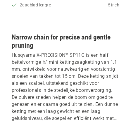
Zaagblad lengte
5 inch
Narrow chain for precise and gentle
pruning
Husqvarna X-PRECISION™ SP11G is een half
beitelvormige ¼” mini kettingzaagketting van 1,1
mm, ontwikkeld voor nauwkeurig en voorzichtig
snoeien van takken tot 15 cm. Deze ketting snijdt
als een scalpel, uitstekend geschikt voor
professionals in de stedelijke boomverzorging.
De zuivere sneden helpen de boom om goed te
genezen en er daarna goed uit te zien. Een dunne
ketting met een laag gewicht en een laag
geluidsniveau, die soepel en efficiënt werkt met
zowel accu- als kleine benzinekettingzagen. Past