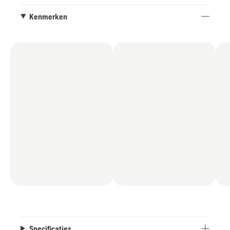
perfect bij de Husqvarna X-PRECISION™ ¼” mini-
geleiderail.
Kenmerken
Specificaties