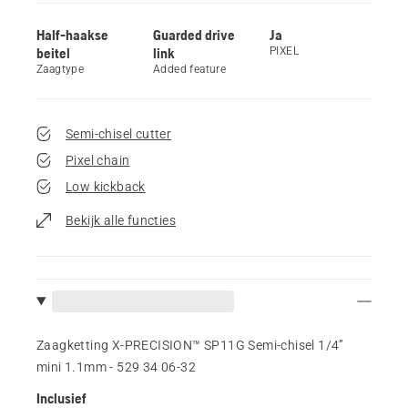
Half-haakse
Guarded drive
Ja
beitel
link
PIXEL
Zaagtype
Added feature
Semi-chisel cutter
Pixel chain
Low kickback
Bekijk alle functies
Zaagketting X-PRECISION™ SP11G Semi-chisel 1/4”
mini 1.1mm - 529 34 06‑32
Inclusief