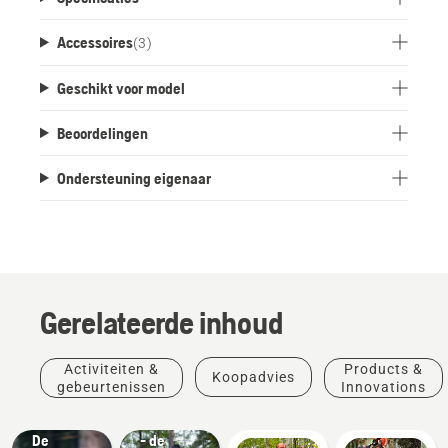
Accessoires
(
3
)
Geschikt voor model
Beoordelingen
Ondersteuning eigenaar
Gerelateerde inhoud
Products
Activiteiten &
Products &
Koopadvies
Products
&
gebeurtenissen
Innovations
&
Innovations
#NEWCHAINSAWGENERATION
Innovations
De
- de