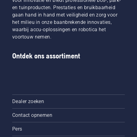
voor innovatie en biedt professionele bos-, park-
levensduur
en tuinproducten. Prestaties en bruikbaarheid
van
zaagblad
gaan hand in hand met veiligheid en zorg voor
en
het milieu in onze baanbrekende innovaties,
ketting.
waarbij accu-oplossingen en robotica het
Volg de
voortouw nemen.
instructies
in deze
korte
Ontdek ons assortiment
video om
te leren
hoe u
controleert
of uw
kettingsmeersysteem
juist
werkt.
Dealer zoeken
Controleer
eerst uw
Contact opnemen
oliepeil.
Start uw
Pers
kettingzaag
en