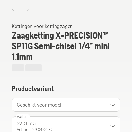
Kettingen voor kettingzagen
Zaagketting X-PRECISION™
SP11G Semi-chisel 1/4” mini
1.1mm
Productvariant
Geschikt voor model
Variant
32DL / 5"
Art. nr.: 529 34 06‑32